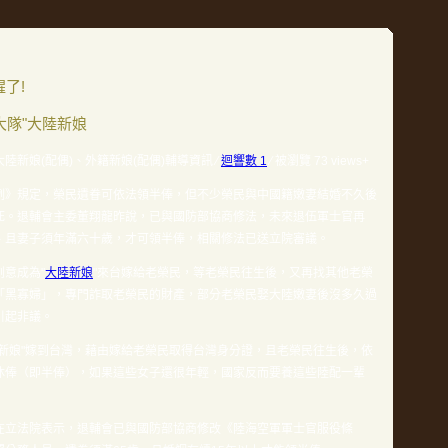
了!
大隊"大陸新娘
 大陸新娘(配偶)、外籍新娘(配偶)輔導資訊
⁄
迴響數 1
⁄ 被瀏覽 73 views+
例》規定，榮民遺眷可依法領半俸，但不少榮民與中國籍嫩妻結婚不久後
死。退輔會主委董翔龍昨說，已與國防部協商修法，未來退伍軍士官再
、且妻子須年滿六十歲，才可領半俸，相關修法已送立院審議。
意成為"
大陸新娘
"來台嫁給老榮民，等老榮民往生後，又再找其他老榮
「黑寡婦」，專門詐取老榮民的財產，部分老榮民娶大陸嫩妻後沒多久過
引起非議。
陸新娘"嫁到台灣，藉由嫁給老榮民取得台灣身分證，且老榮民往生後，依
休俸（即半俸），如果這些女子還很年輕，國家反而要養這些陸配一輩
在立法院表示，退輔會已與國防部協商修改《陸海空軍軍士官服役條