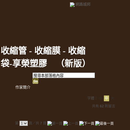
網路城邦
收縮管 - 收縮膜 - 收縮
袋-享榮塑膠
（
新版
）
作家簡介
字體：
小
中
大
共有
62
則留言
第
頁／共
7
頁