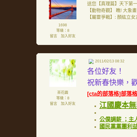
送您【真理篇】天下第一書
【動物奇觀】 瞧! 大象
【屬靈爭戰】: 顏紘立女
1698
等級：8
留言
｜
加入好友
2011/02/13 08:32
各位好友！
祝新春快樂，
茶花園
[cta的部落格]部落
等級：8
江國慶本無
留言
｜
加入好友
公僕調薪 ；主人
國民黨黨團利益