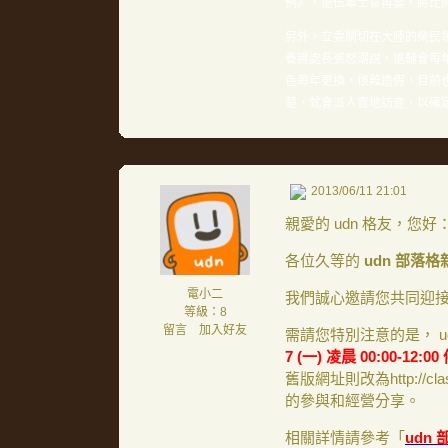
例》，退伍軍士官再娶，將比照
另外，立委關切在大陸的榮民
養護處長張怒潮說，退輔會每
色每年更換，很難造假，目前
楚，就會派人實地訪查，以確
2013/06/11 21:01
親愛的 udn 格友，您好
各位久等的
udn 部落格
電小二
我們誠心邀請您共同迎接全
等級：8
留言
｜
加入好友
需請您特別注意的是， 
7 (一) 凌晨 00:00-12:0
舊版網址則改為http://c
的參與和經營分享。
相關詳情請參考「
udn