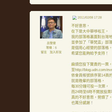
2011/02/08 17:28
不好意思，
在下是大中華哆啦王，
我的部落格裏面對台灣
並參加了「華梵盃」部
呂謦煒
是個用心經營的部落格
等級：6
留言
｜
加入好友
希望您能夠給予支持！
麻煩您投下寶貴的一票
至http://blog.udn.com/ev
依會員帳號排序第14頁的第
就是晚輩的部落格，
每30分鐘可投一次票，
而24時至6時不開放投票
真的不好意思，勞煩了
也萬分感謝！