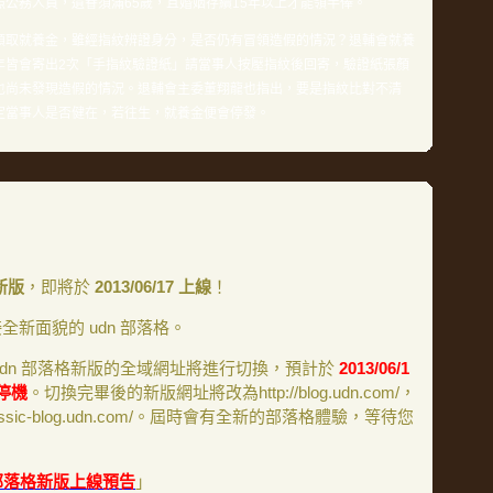
公務人員，遺眷須滿65歲，且婚姻存續15年以上才能領半俸。
領取就養金，雖經指紋辨證身分，是否仍有冒領造假的情況？退輔會就養
年皆會寄出2次「手指紋驗證紙」請當事人按壓指紋後回寄，驗證紙張顏
也尚未發現造假的情況。退輔會主委董翔龍也指出，要是指紋比對不清
定當事人是否健在，若往生，就養金便會停發。
：
新版
，即將於
2013/06/17 上線
！
新面貌的 udn 部落格。
udn 部落格新版的全域網址將進行切換，預計於
2013/06/1
0 停機
。切換完畢後的新版網址將改為http://blog.udn.com/，
lassic-blog.udn.com/。屆時會有全新的部落格體驗，等待您
 部落格新版上線預告
」