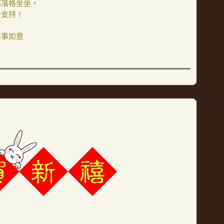
部落格坐坐，
予支持！
萬事如意
！