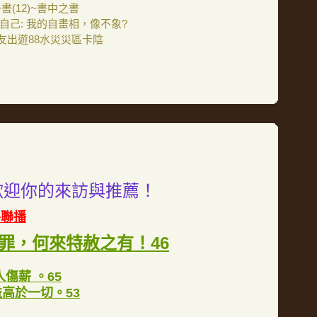
(12)~書中之書
畫自己: 我的自畫相，像不象?
友出遊88水災災區卡陰
歡迎你的來訪與推薦！
格聯播
罪，何來特赦之有！46
傷薪 。65
高於一切。53