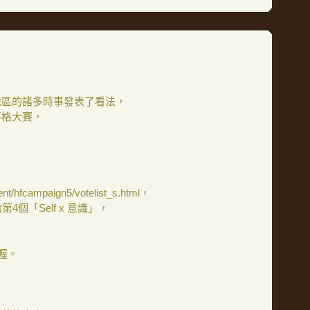
地區的諸多時事發表了看法，
落格大賽，
，
，
ent/hfcampaign5/votelist_s.html，
4個「Self x 意識」，
喔。
，