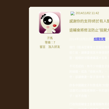
2014/11/02 11:42
感謝你的支持!終於有人醒
退輔會將修法防止"撿屍
汗馬
2014年10月21日
⁄
相關新聞
⁄
等級：7
留言
｜
加入好友
現行《陸海空軍軍士官服役條
就亡故，讓嫩妻領其半俸領到
娶，婚姻狀況需連續滿十五年
不可否認的，有不少中國女子刻
民結婚，成為「撿屍大隊」、
世，卻讓嫩妻一輩子領半俸，
許多中國籍女子刻意成為"大
法還可以領取老榮民一半的退
子，並不合理。
行政院退輔會主委董翔龍昨天