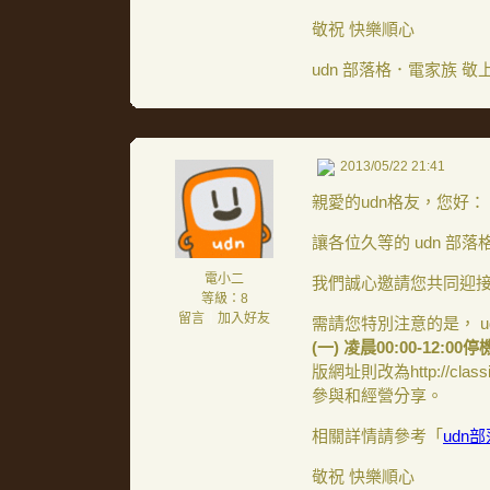
敬祝 快樂順心
udn 部落格．電家族 敬
2013/05/22 21:41
親愛的udn格友，您好：
讓各位久等的 udn 部
電小二
我們誠心邀請您共同迎接
等級：8
留言
｜
加入好友
需請您特別注意的是， 
(一) 凌晨00:00-12:00停
版網址則改為http://cl
參與和經營分享。
相關詳情請參考「
udn
敬祝 快樂順心