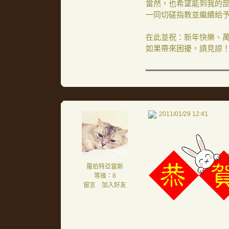
當然，也希望能到我的
一同切磋指教並繼續給
在此並祝：新年快樂、
如果帶來困擾，請見諒
2011/01/29 12:41
羅伯特亞當斯
等級：8
留言
｜
加入好友