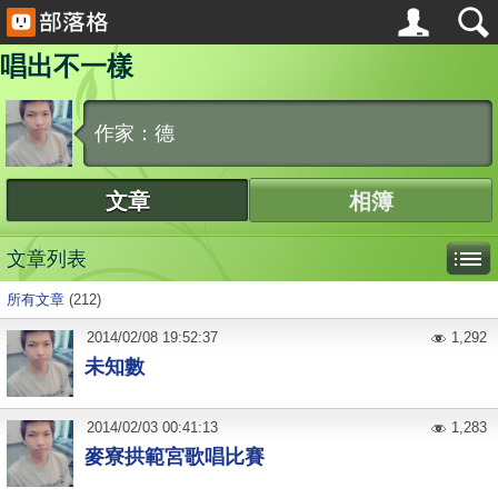
唱出不一樣
作家：德
文章
相簿
文章列表
所有文章
(212)
2014
/
02
/
08
19:52:37
1,292
未知數
2014
/
02
/
03
00:41:13
1,283
麥寮拱範宮歌唱比賽