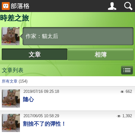
時差之旅
作家：貓太后
文章
相簿
文章列表
所有文章
(154)
2019
/
07
/
16
09:25:18
662
隨心
2017
/
06
/
05
10:58:29
1,392
割捨不了的彈性！