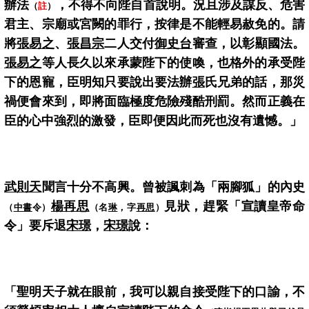
辦法
，不得不向陛自首說明。況且涉及謀反、危害
（
註
）
君主、宗廟或宮闕的罪行，按律是不能輕易赦免的。請
將
張易之
、
張昌宗
二人交付
御史台
審查，以彰顯國法。
張易之
等人長久以來承蒙陛下的使喚，也格外的承受陛
下的恩寵，臣明知只要說出要法辦
張
氏兄弟的話，那災
禍便會來到，即將面臨極度危險殘酷刑罰。然而正義在
臣的心中強烈的激發，臣即便因此而死也沒有遺憾。」
武則天
聞言十分不高興。曾被諷刺為「兩腳狐」的內史
楊再思
見狀，趕緊「宣讀皇帝命
（
中書
令）
（名
琳
，字
再思
）
令」要斥退
宋璟
，
宋璟
說：
「聖明天子就在眼前，我可以親自接受陛下的口諭，不