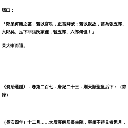
璟曰：
「鄭杲何庸之甚，若以官秩，正當卿號；若以親故，當為張五郎、
六郎矣。足下非張氏家僮，號五郎、六郎何也！」
杲大慚而退。
《資治通鑑》．卷第二百七．唐紀二十三．則天順聖皇后下：（節
錄）
（長安四年）十二月……太后寢疾居長生院，宰相不得見者累月，