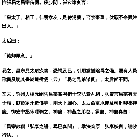
惟張易之昌宗侍側。疾少間，崔玄暐奏言：
「皇太子、相王，仁明孝友，足侍湯藥，宮禁事重，伏願不令異姓
出入。」
太后曰：
「徳卿厚意。」
易之、昌宗見太后疾篤，恐禍及已，引用黨援隂爲之備。屢有人爲
飛書及牓其書於通衢雲（云）「易之兄弟謀反」，太后皆不問。
辛未，許州人楊元嗣告昌宗嘗召術士李弘泰占相，弘泰言昌宗有天
子相，勸於定州造佛寺，則天下歸心。太后命韋承慶及司刑卿崔神
慶、御史中丞宋璟鞫之。神慶，神基之弟也，承慶、神慶奏言：
「昌宗款稱『弘泰之語，尋已奏聞』，準法首原。弘泰妖言，請收
行法。」