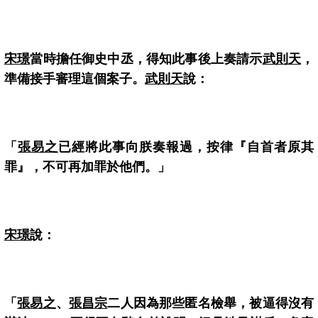
宋璟
當時擔任御史中丞，得知此事後上奏請示
武則天
，
準備接手審理這個案子。
武則天
說：
「
張易之
已經將此事向朕奏報過，按律『自首者原其
罪』，不可再加罪於他們。」
宋璟
說：
「
張易之
、
張昌宗
二人因為那些匿名檢舉，被逼得沒有