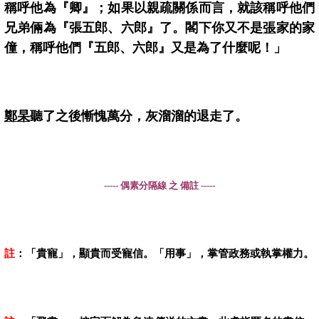
稱呼他為『卿』；如果以親疏關係而言，就該稱呼他們
兄弟倆為『張五郎、六郎』了。閣下你又不是
張
家的家
僮，稱呼他們『五郎、六郎』又是為了什麼呢！」
鄭杲
聽了之後慚愧萬分，灰溜溜的退走了。
----- 偶素分隔線 之 備註 -----
註
：「貴寵」，顯貴而受寵信。「用事」，掌管政務或執掌權力。