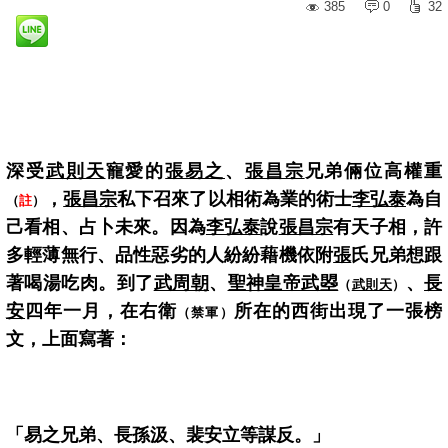
385
0
32
深受
武則天
寵愛的
張易之
、
張昌宗
兄弟倆位高權重
，
張昌宗
私下召來了以相術為業的術士
李弘泰
為自
（
註
）
己看相、占卜未來。因為
李弘泰
說
張昌宗
有天子相，許
多輕薄無行、品性惡劣的人紛紛藉機依附
張
氏兄弟想跟
著喝湯吃肉。到了
武周朝
、
聖神皇帝武曌
、
長
（
武則天
）
安
四年一月，在右衛
所在的西街出現了一張榜
（禁軍）
文，上面寫著：
「易之兄弟、長孫汲、裴安立等謀反。」