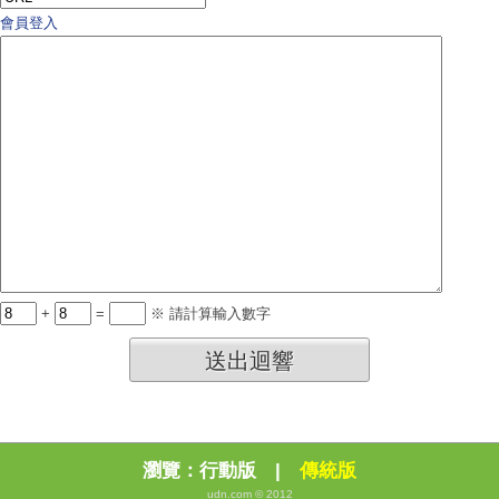
會員登入
+
=
※ 請計算輸入數字
送出迴響
瀏覽：
行動版
|
傳統版
udn.com © 2012