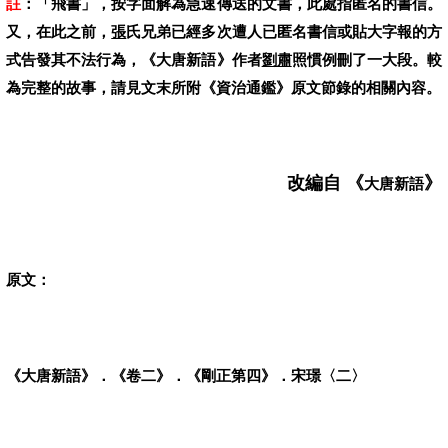
註
：「飛書」，按字面解為急速傳送的文書，此處指匿名的書信。
又，在此之前，
張
氏兄弟已經多次遭人已匿名書信或貼大字報的方
式告發其不法行為，《大唐新語》作者
劉肅
照慣例刪了一大段。較
為完整的故事，請見文末所附《資治通鑑》原文節錄的相關內容。
改編自 《
》
大唐新語
原文：
《大唐新語》．《卷二》．《剛正第四》．宋璟
〈二〉