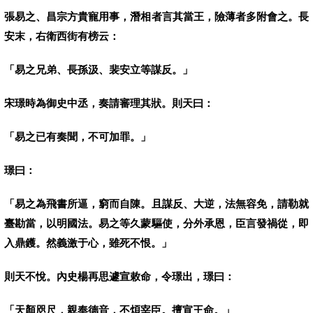
張易之、昌宗方貴寵用事，潛相者言其當王，險薄者多附會之。長
安末，右衛西街有榜云：
「易之兄弟、長孫汲、裴安立等謀反。」
宋璟時為御史中丞，奏請審理其狀。則天曰：
「易之已有奏聞，不可加罪。」
璟曰：
「易之為飛書所逼，窮而自陳。且謀反、大逆，法無容免，請勒就
臺勘當，以明國法。易之等久蒙驅使，分外承恩，臣言發禍從，即
入鼎鑊。然義激于心，雖死不恨。」
則天不悅。內史楊再思遽宣敕命，令璟出，璟曰：
「天顏咫尺，親奉德音，不煩宰臣。擅宣王命。」