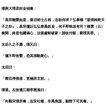
璟與大理丞封全禎奏：
「昌宗寵榮如是，復召術士占相，志欲何求？弘泰稱『筮得純乾天
子之卦』，昌宗儻以弘弘泰爲妖妄，何不即執送有司？雖雲（云）
奏聞，終是包藏禍心，法當處斬破家！請收付獄，窮理其罪。」
太后久之不應，璟又曰：
「儻不即收繫，恐其揺動衆心。」
太后曰：
「卿且停推俟，更檢詳文狀。」
璟退。左拾遺江都李邕進曰：
「向觀宋璟所奏，志安社稷，非爲身謀，願陛下可其奏。」