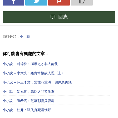
回應
自訂分類：
小小說
你可能會有興趣的文章：
小小說 – 封德彞：揣摩之才非人能及
小小說 – 李大亮：雖貴常懷故人恩〈上〉
小小說 – 薛王李業：棠棣花重滿，鴒原鳥再飛
小小說 – 馮元常：忠臣之門皆孝友
小小說 – 崔希高：芝草彩雲兵曹鳥
小小說 – 杜并：弒仇身死震朝野