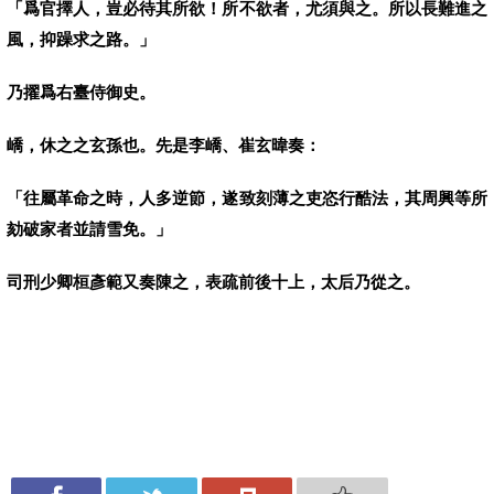
「爲官擇人，豈必待其所欲！所不欲者，尤須與之。所以長難進之
風，抑躁求之路。」
乃擢爲右臺侍御史。
嶠，休之之玄孫也。先是李嶠、崔玄暐奏：
「往屬革命之時，人多逆節，遂致刻薄之吏恣行酷法，其周興等所
劾破家者並請雪免。」
司刑少卿桓彥範又奏陳之，表疏前後十上，太后乃從之。