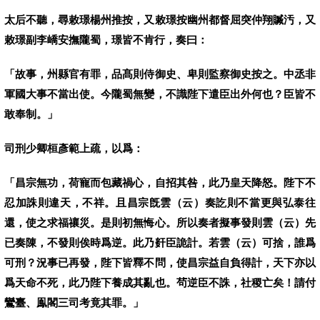
太后不聽，尋敕璟楊州推按，又敕璟按幽州都督屈突仲翔贓汚，又
敕璟副李嶠安撫隴蜀，璟皆不肯行，奏曰：
「故事，州縣官有罪，品髙則侍御史、卑則監察御史按之。中丞非
軍國大事不當出使。今隴蜀無變，不識陛下遣臣出外何也？臣皆不
敢奉制。」
司刑少卿桓彥範上疏，以爲：
「昌宗無功，荷寵而包藏禍心，自招其咎，此乃皇天降怒。陛下不
忍加誅則違天，不祥。且昌宗旣雲（云）奏訖則不當更與弘泰往
還，使之求福禳災。是則初無悔心。所以奏者擬事發則雲（云）先
已奏陳，不發則俟時爲逆。此乃姧臣詭計。若雲（云）可捨，誰爲
可刑？況事已再發，陛下皆釋不問，使昌宗益自負得計，天下亦以
爲天命不死，此乃陛下養成其亂也。茍逆臣不誅，社稷亡矣！請付
鸞臺、鳯閣三司考竟其罪。」