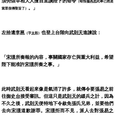
須勞煩宰相大人擅自宣讀陛下的命令
（暗指
楊再思
此舉已然是
。」
當眾假傳聖旨了）
左拾遺
李邕
也登上台階向
武則天
進諫說：
（字
太和
）
「
宋璟
所奏報的內容，事關國家存亡與重大利益，希望
陛下能准許
宋璟
所奏之事。」
此時
武則天
看起來像是氣消了許多，就傳令要
張易之
前
往
御史台
接受審訊。但這只是
武則天
的緩兵之計，因為
不久之後，
武則天
便特地下令赦免
張
氏兄弟，並要他們
去向
宋璟
道歉謝罪。
宋璟
拒而不見，派人去對
張易之