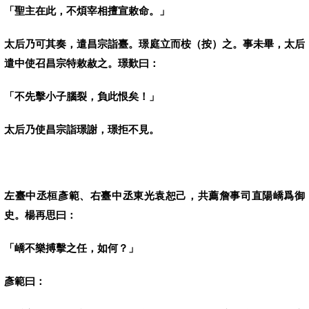
「聖主在此，不煩宰相擅宣敕命。」
太后乃可其奏，遣昌宗詣臺。璟庭立而桉（按）之。事未畢，太后
遣中使召昌宗特敕赦之。璟歎曰：
「不先擊小子腦裂，負此恨矣！」
太后乃使昌宗詣璟謝，璟拒不見。
左臺中丞桓彥範、右臺中丞東光袁恕己，共薦詹事司直陽嶠爲御
史。楊再思曰：
「嶠不樂搏擊之任，如何？」
彥範曰：