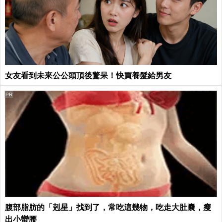
女友看到未來公公頭頂後驚呆！快買養髮給男友
PR
腹部脂肪的「剋星」找到了，常吃這幾物，吃走大肚囊，瘦
出小蠻腰