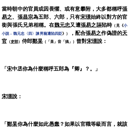
當時朝中的官員或因畏懼、或有意攀附，大多都稱呼
張
易之
、
張昌宗
為五郎、六郎，只有
宋璟
始終以對方的官
銜與張氏兄弟相稱。在
魏元忠
又遭
張易之
誣陷時
（見《
小
，配合
張易之
作偽證的
天
小說 – 魏元忠〈四〉諫男寵遭陷四貶
》）
官
侍郎
鄭杲
曾對
宋璟
說：
（
吏部
）
（「杲」音「搞」）
「
宋
中丞你為什麼稱呼五郎為『卿』？。」
宋璟
說：
「
鄭杲
你為什麼如此愚蠢？如果以官職等級而言，就該