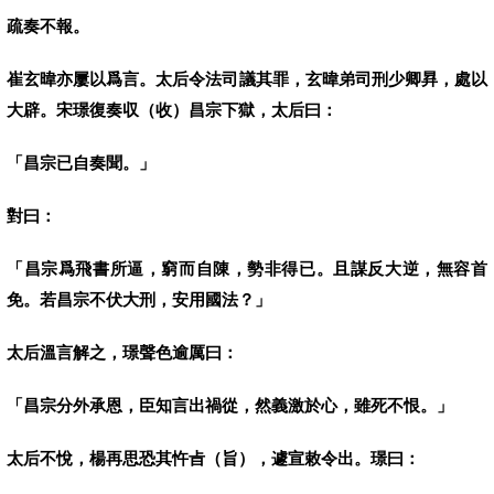
疏奏不報。
崔玄暐亦屢以爲言。太后令法司議其罪，玄暐弟司刑少卿昪，處以
大辟。宋璟復奏収（收）昌宗下獄，太后曰：
「昌宗已自奏聞。」
對曰：
「昌宗爲飛書所逼，窮而自陳，勢非得已。且謀反大逆，無容首
免。若昌宗不伏大刑，安用國法？」
太后溫言解之，璟聲色逾厲曰：
「昌宗分外承恩，臣知言出禍從，然義激於心，雖死不恨。」
太后不悅，楊再思恐其忤㫖（旨），遽宣敕令出。璟曰：