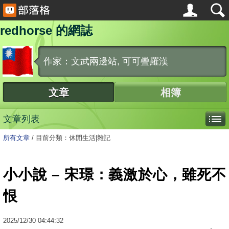
redhorse 的網誌
作家：文武兩邊站, 可可疊羅漢
文章
相簿
文章列表
所有文章
/
目前分類：休閒生活|雜記
小小說 – 宋璟：義激於心，雖死不
恨
2025
/
12
/
30
04:44:32