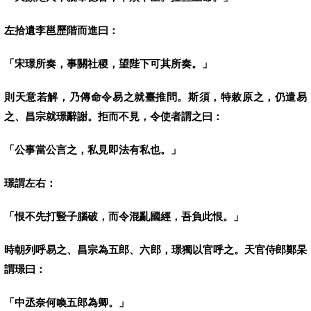
左拾遺李邕歷階而進曰：
「宋璟所奏，事關社稷，望陛下可其所奏。」
則天意若解，乃傳命令易之就臺推問。斯須，特敕原之，仍遣易
之、昌宗就璟辭謝。拒而不見，令使者謂之曰：
「公事當公言之，私見即法有私也。」
璟謂左右：
「恨不先打豎子腦破，而令混亂國經，吾負此恨。」
時朝列呼易之、昌宗為五郎、六郎，璟獨以官呼之。天官侍郎鄭杲
謂璟曰：
「中丞奈何喚五郎為卿。」