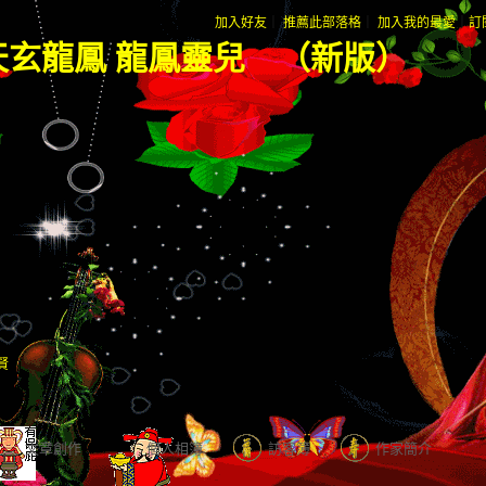
加入好友
｜
推薦此部落格
｜
加入我的最愛
｜
訂
天玄龍鳳 龍鳳靈兒
（
新版
）
賢
文章創作
個人相簿
訪客簿
作家簡介