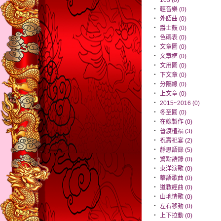
‧
163 (0)
‧
輕音樂 (0)
‧
外語曲 (0)
‧
爵士鼓 (0)
‧
色碼表 (0)
‧
文章圖 (0)
‧
文章框 (0)
‧
文用圖 (0)
‧
下文章 (0)
‧
分隔線 (0)
‧
上文章 (0)
‧
2015~2016 (0)
‧
冬至圓 (0)
‧
在線製作 (0)
‧
普渡植福 (3)
‧
祝壽祀宴 (2)
‧
靜思語錄 (5)
‧
驚點語錄 (0)
‧
東洋演歌 (0)
‧
華語歌曲 (0)
‧
道教經曲 (0)
‧
山地情歌 (0)
‧
左右移動 (0)
‧
上下拉動 (0)