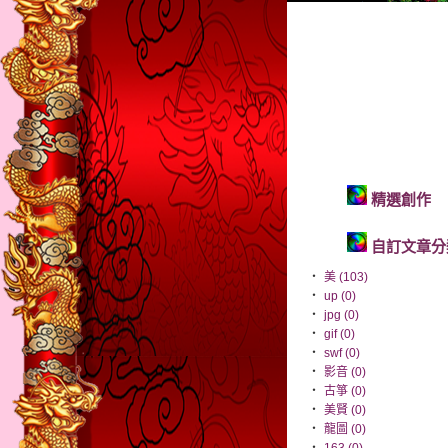
精選創作
自訂文章分
‧
美 (103)
‧
up (0)
‧
jpg (0)
‧
gif (0)
‧
swf (0)
‧
影音 (0)
‧
古箏 (0)
‧
美賢 (0)
‧
龍圖 (0)