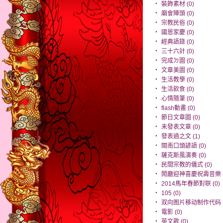
‧
裝飾素材 (0)
‧
廟會陣頭 (0)
‧
宗教民俗 (0)
‧
國恩家慶 (0)
‧
經典語錄 (0)
‧
三十六計 (0)
‧
完成ㄉ圖 (0)
‧
文章美圖 (0)
‧
生活教學 (0)
‧
生活飲食 (0)
‧
心情隨筆 (0)
‧
flash動畫 (0)
‧
節日文章圖 (0)
‧
未發表文章 (0)
‧
發表過之文 (1)
‧
閩南口頭諺語 (0)
‧
薩克斯風演奏 (0)
‧
民間宗教的儀式 (0)
‧
鬧廳迎神喜慶祝壽音樂 (
‧
2014馬年春節對联 (0)
‧
105 (0)
‧
双向图片移动制作代码 (
‧
電影 (0)
‧
英文歌 (0)