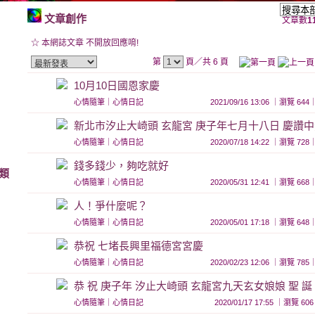
文章創作
文章數
1
☆ 本網誌文章 不開放回應唷!
第
頁／共 6 頁
10月10日國恩家慶
心情隨筆
｜
心情日記
2021/09/16 13:06 ｜瀏覽 
新北市汐止大崎頭 玄龍宮 庚子年七月十八日 慶讚
心情隨筆
｜
心情日記
2020/07/18 14:22 ｜瀏覽 
錢多錢少，夠吃就好
類
心情隨筆
｜
心情日記
2020/05/31 12:41 ｜瀏覽 
人！爭什麼呢？
心情隨筆
｜
心情日記
2020/05/01 17:18 ｜瀏覽 
恭祝 七堵長興里福德宮宮慶
心情隨筆
｜
心情日記
2020/02/23 12:06 ｜瀏覽 
恭 祝 庚子年 汐止大崎頭 玄龍宮九天玄女娘娘 聖 誕
心情隨筆
｜
心情日記
2020/01/17 17:55 ｜瀏覽