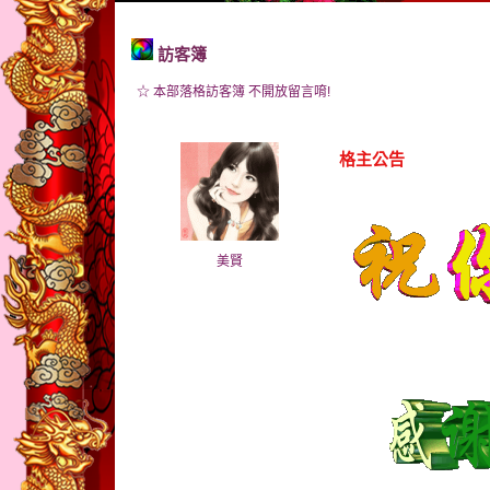
訪客簿
☆ 本部落格訪客簿 不開放留言唷!
格主公告
美賢