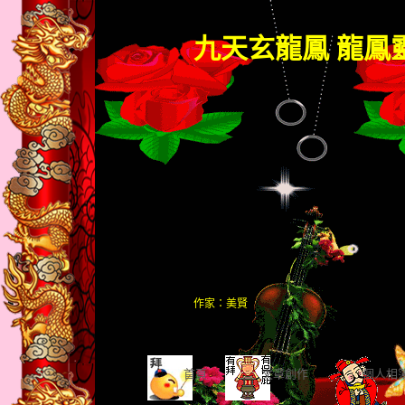
九天玄龍鳳 龍鳳
作家：美賢
首頁
文章創作
個人相