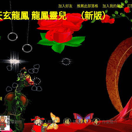
加入好友
｜
推薦此部落格
｜
加入我的最愛
｜
訂
天玄龍鳳 龍鳳靈兒
（
新版
）
賢
文章創作
個人相簿
訪客簿
作家簡介