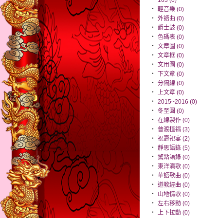
‧
163 (0)
‧
輕音樂 (0)
‧
外語曲 (0)
‧
爵士鼓 (0)
‧
色碼表 (0)
‧
文章圖 (0)
‧
文章框 (0)
‧
文用圖 (0)
‧
下文章 (0)
‧
分隔線 (0)
‧
上文章 (0)
‧
2015~2016 (0)
‧
冬至圓 (0)
‧
在線製作 (0)
‧
普渡植福 (3)
‧
祝壽祀宴 (2)
‧
靜思語錄 (5)
‧
驚點語錄 (0)
‧
東洋演歌 (0)
‧
華語歌曲 (0)
‧
道教經曲 (0)
‧
山地情歌 (0)
‧
左右移動 (0)
‧
上下拉動 (0)