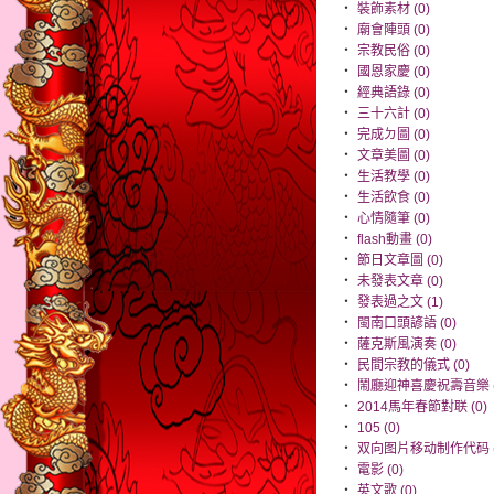
‧
裝飾素材 (0)
‧
廟會陣頭 (0)
‧
宗教民俗 (0)
‧
國恩家慶 (0)
‧
經典語錄 (0)
‧
三十六計 (0)
‧
完成ㄉ圖 (0)
‧
文章美圖 (0)
‧
生活教學 (0)
‧
生活飲食 (0)
‧
心情隨筆 (0)
‧
flash動畫 (0)
‧
節日文章圖 (0)
‧
未發表文章 (0)
‧
發表過之文 (1)
‧
閩南口頭諺語 (0)
‧
薩克斯風演奏 (0)
‧
民間宗教的儀式 (0)
‧
鬧廳迎神喜慶祝壽音樂 (
‧
2014馬年春節對联 (0)
‧
105 (0)
‧
双向图片移动制作代码 (
‧
電影 (0)
‧
英文歌 (0)