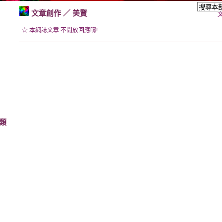
文章創作
／
美賢
☆ 本網誌文章 不開放回應唷!
類