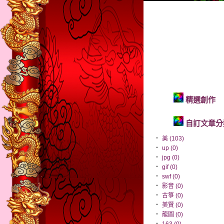
精選創作
自訂文章分
‧
美 (103)
‧
up (0)
‧
jpg (0)
‧
gif (0)
‧
swf (0)
‧
影音 (0)
‧
古箏 (0)
‧
美賢 (0)
‧
龍圖 (0)