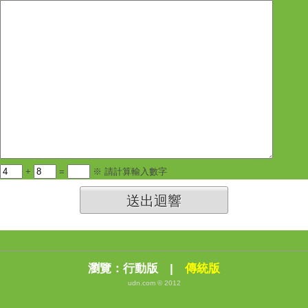
+
=
※ 請計算輸入數字
送出迴響
瀏覽：
行動版
|
傳統版
udn.com © 2012