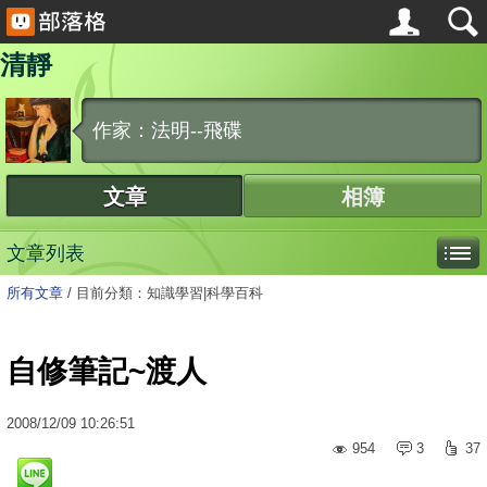
清靜
作家：法明--飛碟
文章
相簿
文章列表
所有文章
/
目前分類：知識學習|科學百科
自修筆記~渡人
2008
/
12
/
09
10:26:51
954
3
37