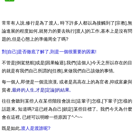
常常有人說,修行是為了渡人, 時下許多人都以為接觸到了[宗教],無
論進展的程度如何,就努力的要去執行[渡人]的工作,基本上是沒有問
題的,但是心態上的準備周全了嗎?
對[自己]是否徹底了解了,則是一個很重要的因素!
不管是[倒駕慈航]或是[因果輪迴],我們{這個人}今天之所以存在的目
的就是有我們自己所謂的[任務],來做我們自己該做的事情,
每一個人,即便是一個流浪漢, 或者是高高在上的為官者,抑或富豪與
貧者,
最終的人生,才是[定論]的結果,
往往會聽到某些人在某些階段會說出[這輩子]怎樣,[下輩子]怎樣的
話題來, 知道嗎?這已經為自己[鎖定]某些目標了, 我們今天為什麼
會在這裡, 已經可以明瞭一些原因了^-^~~
既是如此,
渡人是渡誰呢?