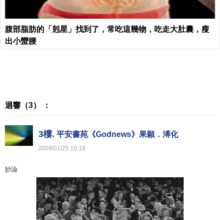
腹部脂肪的「剋星」找到了，常吃這幾物，吃走大肚囊，瘦
出小蠻腰
迴響（3） ：
3樓.
平安書苑《Godnews》果願．溥化
2009
/
01
/
25
10
:
18
妙論