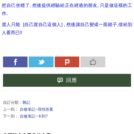
把自己坐穩了, 然後提供經驗給正在經過的朋友, 只是做這樣的工
作,
渡人只能 [自己渡自己這個人] , 然後讓自己變成一面鏡子,借給別
人看而已!!
回應
自訂分類：
雜記
上一則：
自修筆記~尋找答案
下一則：
自修筆記~卡到?