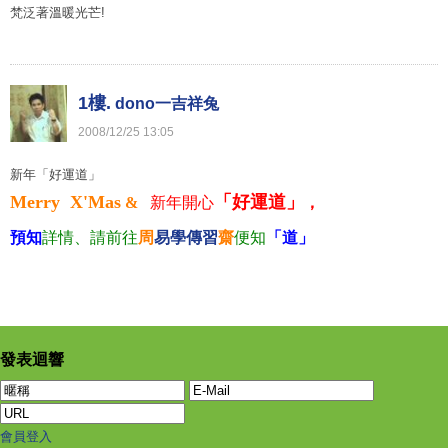
梵泛著溫暖光芒!
1樓.
dono一吉祥兔
2008
/
12
/
25
13
:
05
新年「好運道」
Merry  X'Mas
「好運道」
 &   
新年開心
，
預知
詳情、請前往
周
易學傳習
齋
便知
「道」
發表迴響
會員登入