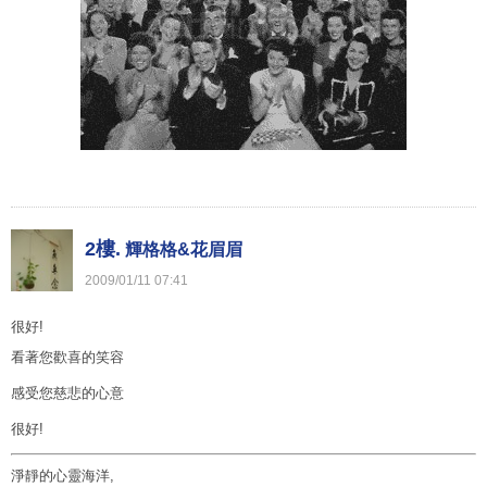
2樓.
輝格格&花眉眉
2009
/
01
/
11
07
:
41
很好!
看著您歡喜的笑容
感受您慈悲的心意
很好!
淨靜的心靈海洋,