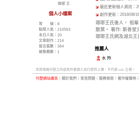
瑯琊 王
最近更新個人資訊：2016/
個人小檔案
創作更新：2018/08/16 
瑯琊王氏後人， 祖輩
等 級：8
散葉。 著作: 斯善
點閱人氣：210563
本日人氣：20
瑯琊王氏網及湖北王
文章創作：214
留言篇數：364
推薦人
被推薦數：
1
水 羚
本部落格刊登之內容為作者個人自行提供上傳，不代表 udn 立場。
刊登網站廣告
︱
關於我們
︱
常見問題
︱
服務條款
︱
著作權聲明