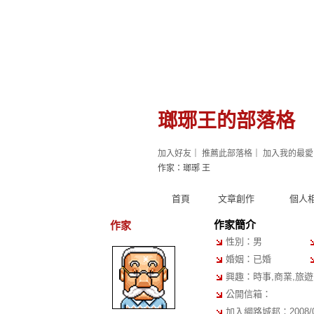
瑯琊王的部落格
加入好友
｜
推薦此部落格
｜
加入我的最愛
作家：瑯琊 王
首頁
文章創作
個人
作家簡介
作家
性別：男
婚姻：已婚
興趣：時事,商業,旅遊
公開信箱：
加入網路城邦：2008/08/