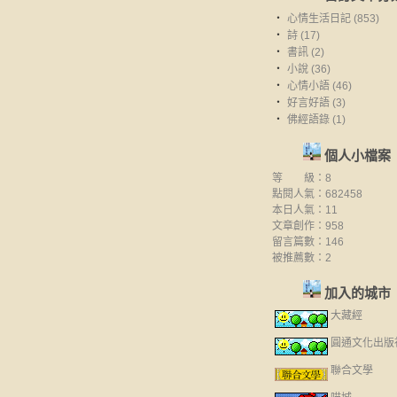
‧
心情生活日記 (853)
‧
詩 (17)
‧
書訊 (2)
‧
小說 (36)
‧
心情小語 (46)
‧
好言好語 (3)
‧
佛經語錄 (1)
個人小檔案
等 級：8
點閱人氣：682458
本日人氣：11
文章創作：958
留言篇數：146
被推薦數：
2
加入的城市
大藏經
圓通文化出版
聯合文學