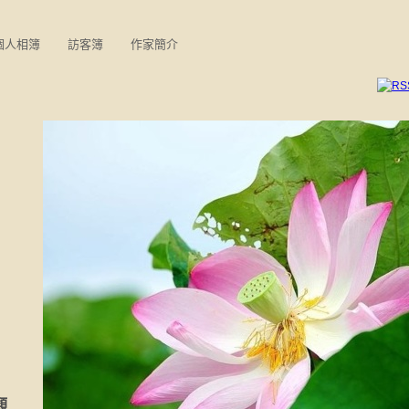
個人相簿
訪客簿
作家簡介
類