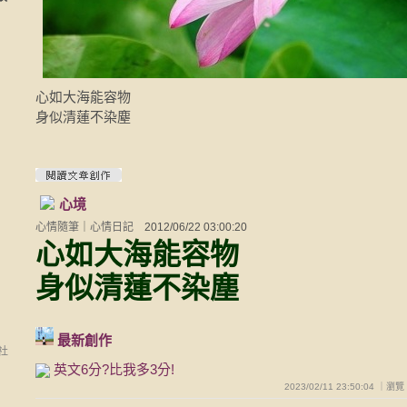
心如大海能容物
身似清蓮不染塵
心境
心情隨筆
｜
心情日記
2012/06/22 03:00:20
心如大海能容物
身似清蓮不染塵
最新創作
社
英文6分?比我多3分!
2023/02/11 23:50:04 ｜瀏