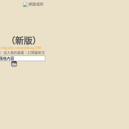
網路城邦
（
新版
）
blog.udn.com/pearlhung3388
｜
加入我的最愛
｜
訂閱最新文
章