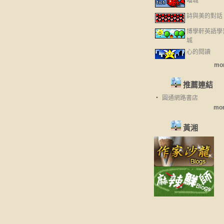
喵城
詩與美的對話
博學軒英語學
城
心的閱讀
mor
推薦連結
‧
圓通網路書店
mor
黃湘