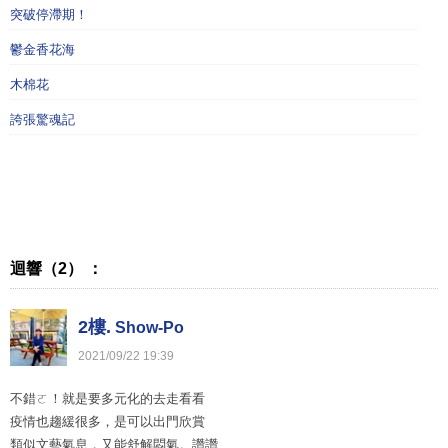
突破停滯期！
鬱金香花海
木棉花
誇張驚魂記
迴響（2） ：
2樓.
Show-Po
2021
/
09
/
22
19
:
39
不錯ㄛ！就是要多元化的去走看看
疫情也趨緩很多，是可以出門欣賞
類似文藝氣息，又能舒解悶氣。讚讚