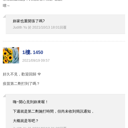
唷～
妳家也重開張了嗎?
Judith Yu
於
2021
/
10
/
13
18
:
01
回覆
1樓.
1450
2021
/
09
/
19
09
:
57
好久不見，歡迎回歸 🌹
疫苗第二劑打到了嗎？
嗨~開心見到妳來喔！
下週就是第二劑施打時間，但尚未收到簡訊通知，
大概就是等吧？