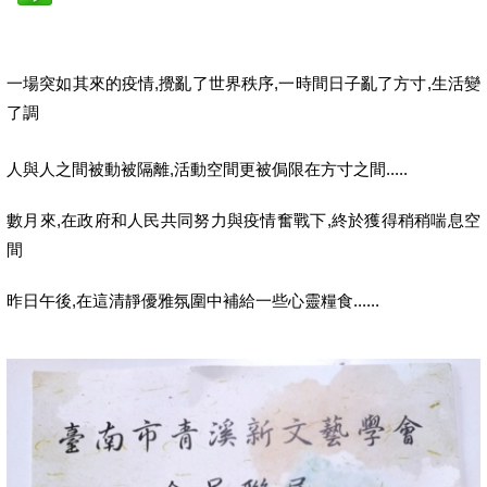
一場突如其來的疫情,攪亂了世界秩序,一時間日子亂了方寸,生活變
了調
人與人之間被動被隔離,活動空間更被侷限在方寸之間.....
數月來,在政府和人民共同努力與疫情奮戰下,終於獲得稍稍喘息空
間
昨日午後,在這清靜優雅氛圍中補給一些心靈糧食......