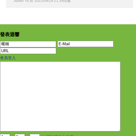
Judith Yu
於
2021
/
09
/
19
21
:
39
回覆
發表迴響
會員登入