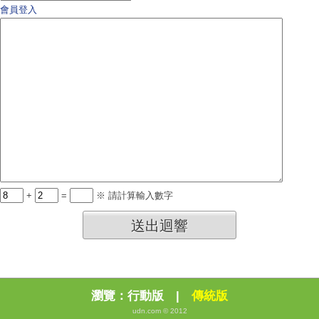
會員登入
+
=
※ 請計算輸入數字
送出迴響
瀏覽：
行動版
|
傳統版
udn.com © 2012