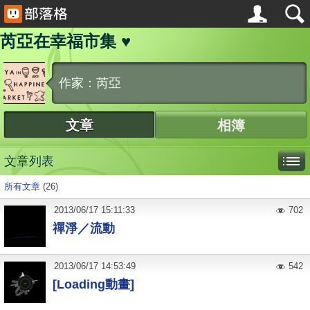
芮亞在幸福市集 ♥
作家：芮亞
文章
相簿
文章列表
所有文章
(26)
2013
/
06
/
17
15:11:33
702
禪淨／流動
2013
/
06
/
17
14:53:49
542
[Loading動畫]