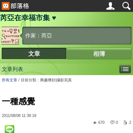
芮亞在幸福市集 ♥
作家：芮亞
文章
相簿
文章列表
所有文章
/
目前分類：興趣嗜好|攝影寫真
一種感覺
2011
/
08
/
08
11:39:19
670
0
2