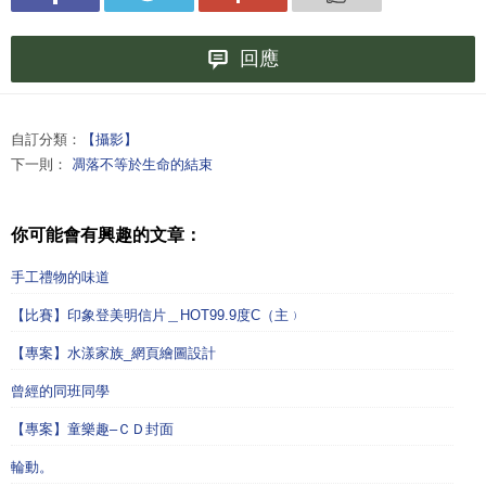
回應
自訂分類：
【攝影】
下一則：
凋落不等於生命的結束
你可能會有興趣的文章：
手工禮物的味道
【比賽】印象登美明信片＿HOT99.9度C（主﹚
【專案】水漾家族_網頁繪圖設計
曾經的同班同學
【專案】童樂趣–ＣＤ封面
輪動。