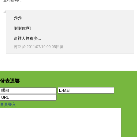
畫得好棒！
@@
謝謝你啊!
這裡人煙稀少...
芮亞
於
2011
/
07
/
19
09
:
05
回覆
發表迴響
會員登入