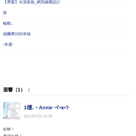
【專案】水漾家族_網頁繪圖設計
路
輪動。
福爾摩沙的幸福
-幸運-
迴響（1） ：
1樓.
~ Annie ~ʕ•ᴥ•ʔ
2011
/
07
/
16
22
:
36
好棒！