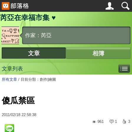
芮亞在幸福市集 ♥
作家：芮亞
文章
相簿
文章列表
所有文章
/
目前分類：創作|繪圖
傻瓜禁區
2011
/
02
/
18
22:58:38
961
1
3