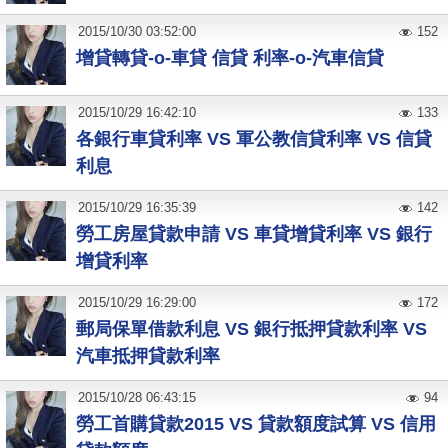
2015
/
10
/
30
03:52:00
152
增貸轉貸-o-車貸 信貸 利率-o-汽車信貸
2015
/
10
/
29
16:42:10
133
各銀行車貸利率 VS 軍公教信貸利率 VS 信貸
利息
2015
/
10
/
29
16:35:39
142
勞工房屋貸款申請 VS 車貸增貸利率 VS 銀行
增貸利率
2015
/
10
/
29
16:29:00
172
郵局保單借款利息 VS 銀行抵押貸款利率 VS
汽車抵押貸款利率
2015
/
10
/
28
06:43:15
94
勞工首購貸款2015 VS 貸款額度試算 VS 信用