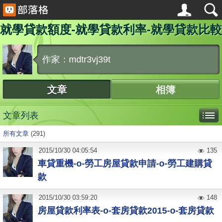
就學貸款額度-就學貸款利率-就學貸款比較
作家：mdtr3vj39t
文章
相簿
文章列表
所有文章
(291)
2015
/
10
/
30
04:05:54
135
車貸重機-o-勞工房屋貸款申請-o-勞工建購貸
款
2015
/
10
/
30
03:59:20
148
房屋貸款利率表-o-套房貸款2015-o-套房貸款