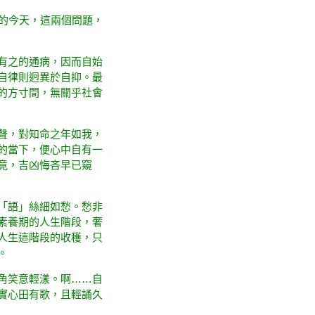
會科學的今天，這兩個問題，
有之的通病，因而
自始
自律則迥異於自抑。最
的方寸間，無關乎社會
聲，對知命之年如我，
的當下，便心中自有一
竟，吉凶悔吝早已窺
「語」絲細如愁。愁非
素養期的人生階段，奢
人生這階段的收穫，只
。
角笑意輕漾。啊……自
實心田有歌，且輕誦久