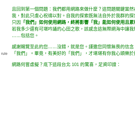
且回到第一個問題：我們都用網路來做什麼？這問題關鍵當然
我，對此只虔心祝禱以對。自我的探索既無法自外於我群的探
只因
「我們」如何使用網路，終將影響「我」能如何使用且累
若我多少還有可堪吟誦的心田之歌，該感念這無際網海中讓我
……包括您。
感謝賜覽至此的您……沒錯，就是您。謹邀您同懷無畏的信念
「我們」。畢竟，有美好的「我們」，才堪堪有你我心頭樂於
 rule
網路何嘗虛擬？底下這段台北 101 的驚喜，足資印證：