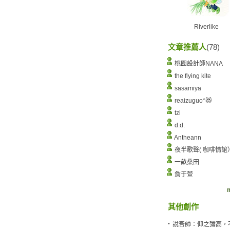
Riverlike
文章推薦人
(78)
桃園設計師NANA
the flying kite
sasamiya
reaizuguo*😻
tzi
d.d.
Antheann
夜半歌聲( 咖啡情誼
一畝桑田
詹于萱
m
其他創作
‧
說吾師：仰之彌高，