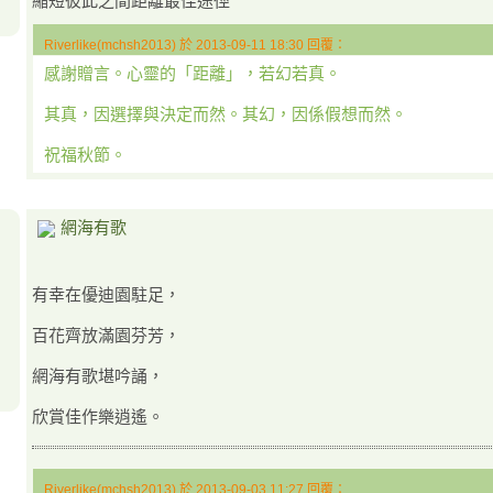
縮短彼此之間距離最佳途徑
Riverlike(mchsh2013) 於 2013-09-11 18:30 回覆：
感謝贈言。心靈的「距離」，若幻若真。
其真，因選擇與決定而然。其幻，因係假想而然。
祝福秋節。
網海有歌
有幸在優迪園駐足，
百花齊放滿園芬芳，
網海有歌堪吟誦，
欣賞佳作樂逍遙。
Riverlike(mchsh2013) 於 2013-09-03 11:27 回覆：