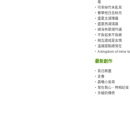
毫
‧
可幸絲竹未亂耳
‧
春華他日念秋月
‧
盛夏太湖薄暮
‧
盛夏西湖清晨
‧
網海有歌堪吟誦
‧
不負如來不負卿
‧
相互證成是友情
‧
溫藹提點總常在
‧
A kingdom of mine to
最新創作
‧
長日將盡
‧
走春
‧
晨曦小吳哥
‧
常在我心、時相記省
‧
手繪的傳奇