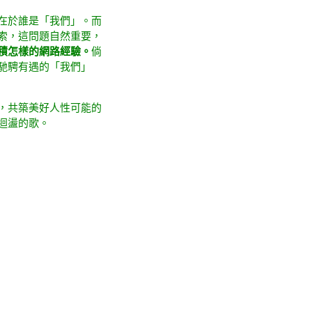
在於誰是「我們」。而
索，這問題自然重要，
積怎樣的
網路
經驗。
倘
馳騁有遇的「我們」
，共築美好人性可能的
迴盪的歌。