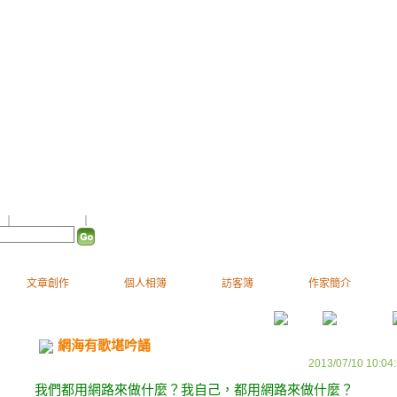
（
新版
）
格
｜
加入我的最愛
｜
訂閱最新文章
文章創作
個人相簿
訪客簿
作家簡介
網海有歌堪吟誦
2013/07/10 10:04
我們都用網路來做什麼？我自己，都用網路來做什麼？