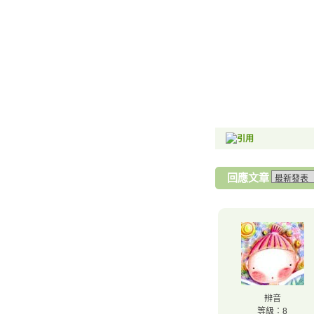
回應文章
辨音
等級：8