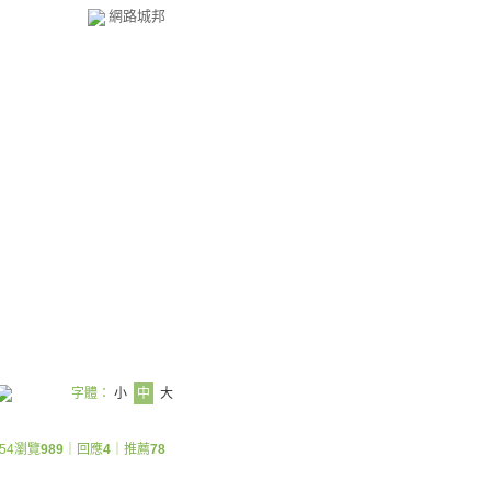
網路城邦
字體：
小
中
大
:54
瀏覽
989
｜回應
4
｜推薦
78