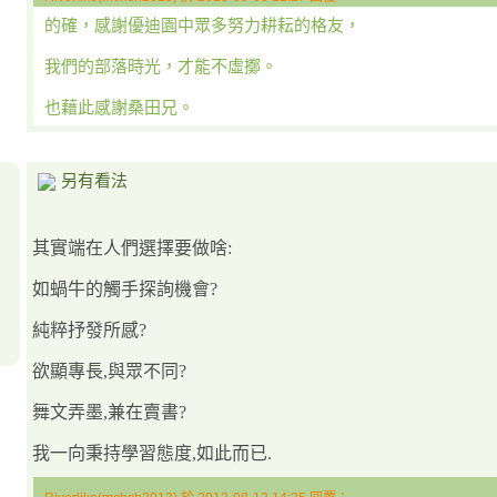
的確，感謝優迪園中眾多努力耕耘的格友，
我們的部落時光，才能不虛擲。
也藉此感謝桑田兄。
另有看法
其實端在人們選擇要做啥:
如蝸牛的觸手探詢機會?
純粹抒發所感?
欲顯專長,與眾不同?
舞文弄墨,兼在賣書?
我一向秉持學習態度,如此而已.