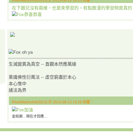
Riverlike(mchsh2013) 於 2013-08-12 14:25 回覆：
在下跟兄沒有兩樣，也是來學習的。有點散漫的學習倒是真的
生滅變異為真空 -- 直觀本然應萬緣
業識佛性衍萬法 -- 虛空窮盡於本心
本心惟中
諸法為界
Riverlike(mchsh2013) 於 2013-08-12 14:26 回覆：
金拍謝…現在才回應…