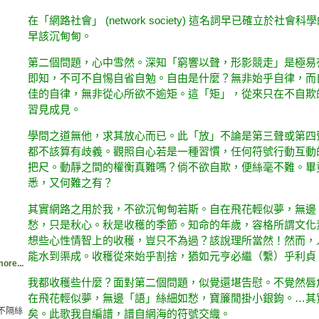
在「網路社會」 (network society) 這名詞早已確立於社
早該沉甸甸。
第二個問題，心中雪然。深知「
窮響以聲，形影競走」是極易
即知，不可不自惕自省自勉。自由是什麼？無非始乎自律，而
佳的自律，無非從心所欲不逾矩。這「矩」，從來只在不自欺
習見成見。
學問之道無他，求其放心而已。此「放」不論是第三聲或第四
都不該算有歧義。觀照自心若是一種習慣，任何符號行動互動
把尺。動靜之間的權衡真難嗎？倘不欲自欺，便絲毫不難。畢
悉，又何難之有？
）
其實網路之用於我，不欲沉甸甸若斯。自在飛花輕似夢，無邊
愁，只是秋心。秋是收穫的季節。知命的年歲，容格所謂文化
想些心性情智上的收穫，豈只不為過？該說理所當然！然而，
能水到渠成。收穫從來始乎割捨，猶如元亨必繼（繫）乎利貞
ore...
我都收穫些什麼？面對第二個問題，似覺還堪告慰。不覺然唇
在飛花輕似夢，無邊「語」絲細如愁，寶簾閒掛小銀鉤。…其
不隔絲
矣。此歌我自編譜，譜自網海的符號交織。