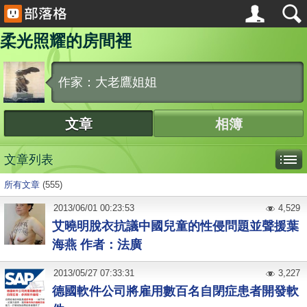
柔光照耀的房間裡
作家：大老鷹姐姐
文章
相簿
文章列表
所有文章
(555)
2013
/
06
/
01
00:23:53
4,529
艾曉明脫衣抗議中國兒童的性侵問題並聲援葉
海燕 作者：法廣
2013
/
05
/
27
07:33:31
3,227
德國軟件公司將雇用數百名自閉症患者開發軟