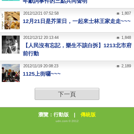
年獻詞事件的三點共同聲明
2012
/
12
/
21
07:52:58
1,807
12月21日是芥茉日，一起來士林王家走走~~~
2012
/
12
/
12
20:13:44
1,848
【人民沒有忘記，樂生不該白拆】1213北市府
前行動
2012
/
11
/
19
20:08:23
2,189
1125上街囉~~~
下一頁
瀏覽：
行動版
|
傳統版
udn.com © 2012