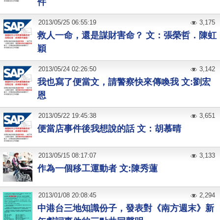
件
2013
/
05
/
25
06:55:19
3,175
救人一命，還是謀財害命？ 文：張榮哲．陳虹
穎
2013
/
05
/
24
02:26:50
3,142
我也寫了便當文，請警察快來傳喚我 文:劉宏
恩
2013
/
05
/
22
19:45:38
3,651
便當店事件後我想說的話 文：胡慕晴
2013
/
05
/
15
08:17:07
3,133
作為一個移工運動者 文:陳秀蓮
2013
/
01
/
08
20:08:45
2,294
中港台三地知識份子，發表對《南方週末》新