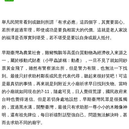
舉凡民間常看到或聽到所謂「有求必應」這四個字，其實要當心。
若所求超過常理，即使成功是要負相當大的代價。這就是老人家說
的福澤是否厚實到堪受，若不堪受是要以自身或親人抵付。
早期臺灣為農業社會，雞豬鴨鵝等高蛋白質動物為經濟收入來源之
一，屬於移動式財產（小甲蟲謔稱：動產），一旦不見了就如同鈔
票黃金飛了，雖然有警察派出所，但是警力有限，也無法一下找
到。最後只好求助村鄰長或民意代表代尋，聽起來很好笑吧！可這
是最真切的事情，再來就是到附近大小廟祈求早日找到失物。當時
的小廟就如同現在的7-11，隨處可見，日人覺得荒謬，國民政府來
台時也覺得迷信。但是若切身處地設想，早期臺灣民眾是很孤獨
的，渡過黑水溝，開墾臺灣，最後只有求助那一尊小小的木雕像神
明，還有祖先牌位，每日祈禱對話堅強自己。問題無法解決時，甚
而
去求助不同的廟宇。