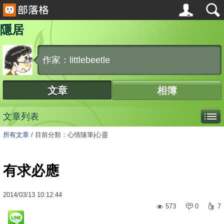
隱居
作家：littlebeetle
文章
相簿
文章列表
所有文章
/
目前分類：心情隨筆|心靈
有求必應
2014
/
03
/
13
10:12:44
573
0
7