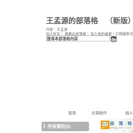
王孟源的部落格
（
新版
作家：王孟源
加入好友
｜
推薦此部落格
｜
加入我的最愛
｜
訂閱最新
首頁
文章創作
個人
》
所有類別(0)