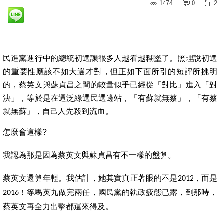
1474
0
2
民進黨進行中的總統初選讓很多人越看越糊塗了。照理說初選
的重要性應該不如大選才對，但正如下面所引的短評所挑明
的，蔡英文與蘇貞昌之間的較量似乎已經從「對比」進入「對
決」，等於是在逼泛綠選民選邊站，「有蘇就無蔡」，「有蔡
就無蘇」，
自己人先殺到流血
。
怎麼會這樣
?
我認為那是因為
蔡英文與蘇貞昌有不一樣的盤算
。
蔡英文
還算年輕
。
我估計
，
她其實真正著眼的不是
，
而是
2012
！
等馬英九做完兩任
，
國民黨的執政疲態已露
，
到那時
，
2016
蔡英文再全力出擊都還來得及
。