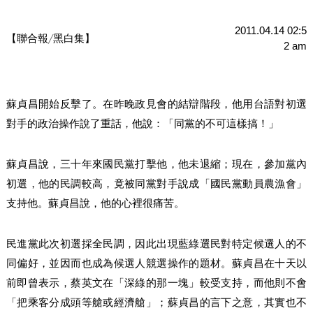
2011.04.14 02:5
【聯合報
黑白集】
╱
2 am
蘇貞昌開始反擊了。在昨晚政見會的結辯階段，他用台語對初選
對手的政治操作說了重話，他說：「同黨的不可這樣搞！」
蘇貞昌說，三十年來國民黨打擊他，他未退縮；現在，參加黨內
初選，他的民調較高，竟被同黨對手說成「國民黨動員農漁會」
支持他。蘇貞昌說，他的心裡很痛苦。
民進黨此次初選採全民調，因此出現藍綠選民對特定候選人的不
同偏好，並因而也成為候選人競選操作的題材。蘇貞昌在十天以
前即曾表示，蔡英文在「深綠的那一塊」較受支持，而他則不會
「把乘客分成頭等艙或經濟艙」；蘇貞昌的言下之意，其實也不