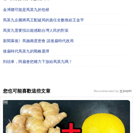
金溥聰可能是馬英九的包袱
馬英九企圖將馬王配破局的責任全數推給王金平
馬英九需要找出能感動台灣人民的對策
新聞幕後》馬施兩度密會 談後扁時代政局
後扁時代馬英九的戰略選擇
到頭來，阿扁會把權力下放給馬英九嗎﹖
您也可能喜歡這些文章
Recommended by
PR