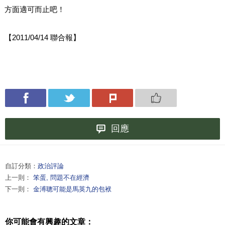
方面適可而止吧！
【
2011/04/14
聯合報】
回應
自訂分類：
政治評論
上一則：
笨蛋, 問題不在經濟
下一則：
金溥聰可能是馬英九的包袱
你可能會有興趣的文章：