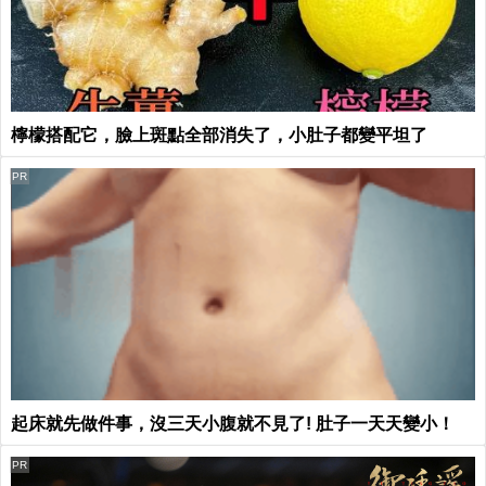
檸檬搭配它，臉上斑點全部消失了，小肚子都變平坦了
PR
起床就先做件事，沒三天小腹就不見了! 肚子一天天變小！
PR