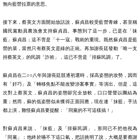
無向藍營拉票的意思。
接下來，蔡英文方面開始放話說，蘇貞昌較受藍營青睞，甚至稱
國民黨動員農漁會支持蘇貞昌。事態到了這一步，已是在「抹
藍」蘇貞昌；這不啻是「十一寇」戰術的重現。既然蘇貞昌是藍
營的菜，當然只有蔡英文是綠的正統。再加謝長廷發動「唯一支
持蔡英文」的民調「詐術」，這已不啻是「排蘇民調」了。
蘇貞昌在二
○○
八年與謝長廷競逐初選時，採高姿態的攻勢，因而
有「奸巧」及「轉移焦點不能改變涉案事實」等演出。但是，這
次對上蔡英文，蘇貞昌的姿態卻完全放軟，口口聲聲以團結為
重；然而，蘇的低姿態似未獲得正面回應，現在連「抹藍」手法
都上演，難怪蘇貞昌要提醒：「同黨的不可這樣搞！」
對蘇貞昌來說，「抹藍」及「排蘇民調」，形同已不把他視為
「同黨」；他終於嚥不下這口氣，把話挑明了說，大概是要蔡謝