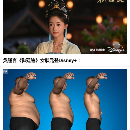
吳謹言《御廷謠》女狀元登Disney+！
PR