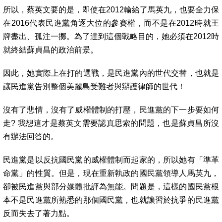
所以，蔡英文要的是，即使在
2012
輸給了馬英九，也要全力保
在
2016
代表
民進黨角逐大位
的參賽權，而不是在
2012
時就王
牌盡出、孤注一擲。為了達到這個戰略目的，她必須在
2012
時
就終結
蘇貞昌的政治前景
。
因此
，
她實際上在打的選戰
，
是
民進黨內的世代交替
，
也就是
讓民進黨告別整個美麗島受難者與辯護律師的世代
！
沒有了悲情，沒有了威權體制的打壓，民進黨的下一步要如何
走
?
我想這才是蔡英文需要認真思索的問題，也是
蘇貞昌
所沒
有辦法回答的。
民進黨是以反抗國民黨的威權體制而起家的，所以她有「準革
命黨」的性質。但是，現在重新執政的國民黨領導人馬英九，
卻被民進黨與部分媒體批評為無能。問題是，這樣的國民黨根
本不是民進黨所熟悉的那個國民黨，也就讓習於抗爭的民進黨
反而失去了著力點。