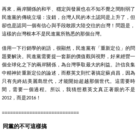
再來，兩岸關係的和平、穩定與發展也在不知不覺之間削弱了
民進黨的傳統立場：沒錯，台灣人民的本土認同是上升了，但
卻也是認同一個有信心與手段敢跟大陸交往的台灣！問題是，
這樣的台灣根本不是民進黨所熟悉的那個台灣。
借用一下行銷學的術語
，
很顯然
，
民進黨有
「
重新定位
」
的問
題要解決
。
民進黨需要提一套新的價值觀與視野
，
好來經營一
個全球化之下的兩岸關係
，為台灣爭取最大的利益。
許信良集
中精神於重新定位的論述
，而
蔡英文則忙著搞定蘇貞昌
，
因為
只有先終結美麗島世代
，
才能開始超越那個世代。這需要時
間
，
需要一個過程
。
所以
，
我猜想蔡英文真正著眼的不是
，
而是
！
2012
2016
============================
同黨的不可這樣搞