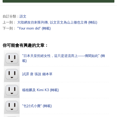
自訂分類：
語文
上一則：
大陸網友仿刺客列傳, 以文言文為山上徹也立傳 (轉貼)
下一則：
"Your mom did" (轉載)
你可能會有興趣的文章：
"日本天皇拒絕女性，這只是逆流而上——傳聞如此" (轉
載)
試譯 唐 張說 錢本草
楊植麟及 Kimi K3 (轉載)
"乞討式小費" (轉載)