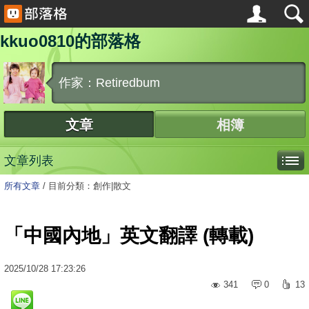
kkuo0810的部落格
作家：Retiredbum
文章
相簿
文章列表
所有文章
/
目前分類：創作|散文
「中國內地」英文翻譯 (轉載)
2025
/
10
/
28
17:23:26
341
0
13