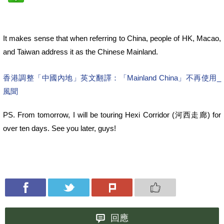
It makes sense that when referring to China, people of HK, Macao,
and Taiwan address it as the Chinese Mainland.
香港調整「中國內地」英文翻譯：「Mainland China」不再使用_
風聞
PS. From tomorrow, I will be touring Hexi Corridor (河西走廊) for
over ten days. See you later, guys!
回應