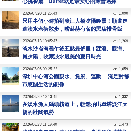
心挑餐廳，Buffet就是最安心的聚會選擇
2026
/
07
/
20
11:25:43
1,090
只用半個小時拍到淡江大橋夕陽晚霞！順道走
進淡水老街散步，嗜赫赫有名的黑店排骨飯
2026
/
07
/
13
10:05:47
1,269
淡水沙崙海灘午後五點最舒服！踩浪、觀海、
賞夕陽，收藏淡水最美的夏日時光
2026
/
07
/
06
09:25:22
1,659
深圳中心河公園親水、賞景、運動， 滿足對都
市悠閒生活的想像
2026
/
06
/
29
10:13:48
1,332
在淡水漁人碼頭棧道上，輕鬆拍出單塔淡江大
橋的壯闊氣勢
2026
/
06
/
23
11:19:40
1,473