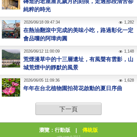
磚造的老屋屋瓦歲月的刻痕，走過那段清苦卻
純粹的時光
2026
/
06
/
18
09:47:34
1,282
在熱油翻滾中完成的美味小吃，路過彰化一定
會品嚐的阿璋肉圓
2026
/
06
/
12
11:00:09
1,148
荒煙漫草中的十三層遺址，有風聲有雲影，山
城荒煙中的靜默的風景
2026
/
06
/
05
11:09:36
1,628
年年在台北植物園拍荷花啟動的夏日序曲
下一頁
瀏覽：
行動版
|
傳統版
udn.com © 2012