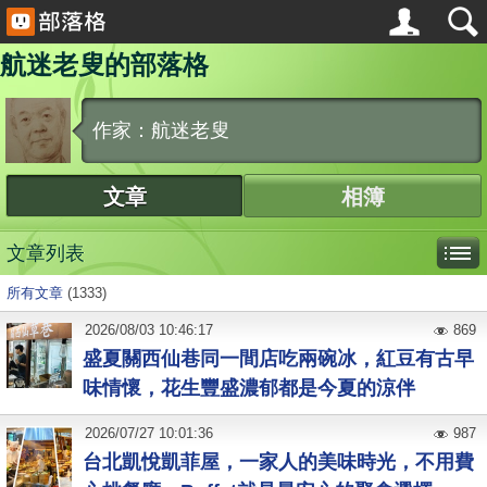
航迷老叟的部落格
作家：航迷老叟
文章
相簿
文章列表
所有文章
(1333)
2026
/
08
/
03
10:46:17
869
盛夏關西仙巷同一間店吃兩碗冰，紅豆有古早
味情懷，花生豐盛濃郁都是今夏的涼伴
2026
/
07
/
27
10:01:36
987
台北凱悅凱菲屋，一家人的美味時光，不用費