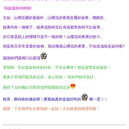
56姐還粉年輕啦!
文如 : 山櫻花屬於薔薇科，山櫻花的果實是屬於核果，橢圓形，
核果內有一個種子，核果成熟時呈紅色或紫黑色時可以食用，
但它跟蛋糕上的櫻桃可是不一樣的唷！山櫻花的果實比較小，
倒是鳥兒非常喜愛的食物，我沒嚐過山櫻花的果實，不知道滋味是如何呢?
謝謝妳們讓偶口以跟溜
美鴨鴨 : 有好朋友相伴的行程，不管去哪裡？都是最豐富的旅程！
奧萬大有我們最美的足跡，真心的說 ~ 有妳們相伴真好，
期待下次的楓紅仍舊有我們最耀眼的足跡
秋英 : 期待妳的連結唷！蘿蔔絲真的是超好吃的
喔一思ㄋㄟ
筱棻 : 下次我們去台東找妳一起玩！大自然真的很漂亮呢！