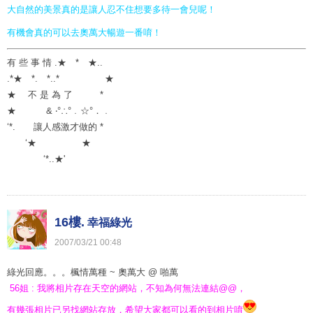
大自然的美景真的是讓人忍不住想要多待一會兒呢！
有機會真的可以去奧萬大暢遊一番唷！
有 些 事 情 .★ * ★..
.*★ *. *..* ★
★ 不 是 為 了 *
★ & ‧°∴°﹒☆°．﹒
‘*. 讓人感激才做的 *
‘★ ★
‘*..★'
16樓.
幸福綠光
2007
/
03
/
21
00
:
48
綠光回應。。。楓情萬種 ~ 奧萬大 @ 啪萬
56姐 : 我將相片存在天空的網站，不知為何無法連結@@，
有幾張相片已另找網站
存放，希望大家都可以看的到相片唷