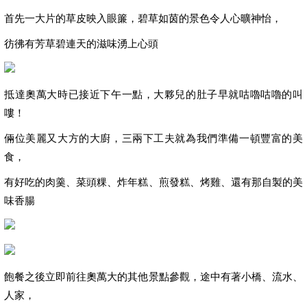
首先一大片的草皮映入眼簾，碧草如茵的景色令人心曠神怡，
彷彿有芳草碧連天的滋味湧上心頭
抵達奧萬大時已接近下午一點，大夥兒的肚子早就咕嚕咕嚕的叫
嘍！
倆位美麗又大方的大廚，三兩下工夫就為我們準備一頓豐富的美
食，
有好吃的肉羹、菜頭粿、炸年糕、煎發糕、烤雞、還有那自製的美
味香腸
飽餐之後立即前往奧萬大的其他景點參觀，途中有著小橋、流水、
人家，