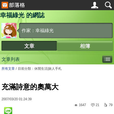
幸福綠光 的網誌
作家：幸福綠光
文章
相簿
文章列表
所有文章
/
目前分類：休閒生活|旅人手札
充滿詩意的奧萬大
2007
/
03
/
20
01:24:39
1647
21
79