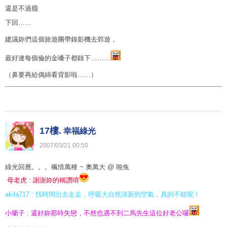
還是不過癮
下回……
建議妳們這個旅遊團帶錄影機去郊遊，
最好連每個倫的金嗓子都錄下………
（鼻要再給偶綿看背影啦……）
17樓.
幸福綠光
2007
/
03
/
21
00
:
50
綠光回應。。。楓情萬種 ~ 奧萬大 @ 啪兔
母老虎 : 謝謝妳的稱讚唷
akila717
: 找時間出去走走，呼吸大自然清新的空氣，真的不錯呢！
小蘭子 : 還好妳那時失戀，不然也遇不到二馬先生這位好老公囉