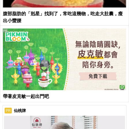
腹部脂肪的「剋星」找到了，常吃這幾物，吃走大肚囊，瘦
出小蠻腰
PR
帶著皮克敏一起出門吧
仙桃牌
PR