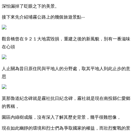
深怕漏掉了眨眼之下的美景。
接下來先介紹埔霧公路上的幾個旅遊景點‧‧‧
觀音橋曾在９２１大地震毀損，重建之後的新風貌，別有一番滋味
在心頭
人止關為昔日原住民與平地人的分野處，取其平地人到此止步的意
思
莫那魯道紀念碑就是霧社抗日紀念碑，霧社就是現在南投縣仁愛鄉
的舊稱，
園區內綠樹成蔭，沒有深入了解其歷史背景，幾乎很難想像，
現在如此幽靜的環境和烈士們為爭取國家的權益，而壯烈奮戰的景