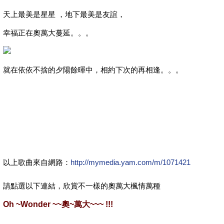
天上最美是星星 ，地下最美是友誼，
幸福正在奧萬大蔓延。。。
就在依依不捨的夕陽餘暉中，相約下次的再相逢。。。
以上歌曲來自網路：
http://mymedia.yam.com/m/1071421
請點選以下連結，欣賞不一樣的奧萬大楓情萬種
Oh ~Wonder ~~奧~萬大~~~ !!!