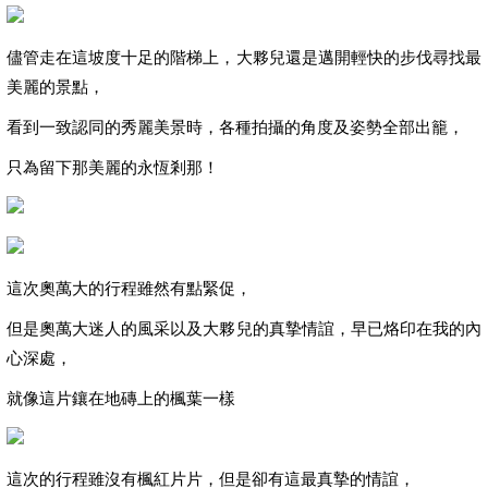
儘管走在這坡度十足的階梯上，大夥兒還是邁開輕快的步伐尋找最
美麗的景點，
看到一致認同的秀麗美景時，各種拍攝的角度及姿勢全部出籠，
只為留下那美麗的永恆剎那！
這次奧萬大的行程雖然有點緊促，
但是奧萬大迷人的風采以及大夥兒的真摯情誼，早已烙印在我的內
心深處，
就像這片鑲在地磚上的楓葉一樣
這次的行程雖沒有楓紅片片，但是卻有這最真摯的情誼，