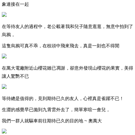
象連接在一起
在等待友人的過程中，老公載著我和兒子隨意逛逛，無意中拍到了
烏鴉，
這隻烏鴉可真不乖，在枝頭中飛來飛去，真是一刻也不得閒
在萬大電廠附近山櫻花雖已凋謝，卻意外發現山櫻花的果實，美得
讓人驚艷不已
等待總是值得的，見到期待已久的友人，心裡真是雀躍不已！
生澀的感覺早已拋到九霄雲外去了，簡單寒喧一會兒，
我們一群人就驅車前往期待已久的目的地 ~ 奧萬大