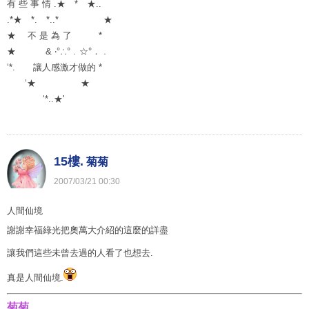
有 些 事 情 .★ * ★..
.*★ *. *..* ★
★ 不 是 為 了 *
★ & ‧°∴°﹒☆°．﹒
‘*. 讓人感激才做的 *
‘★ ★
‘*..★'
15樓.
菊菊
2007
/
03
/
21
00
:
30
人間仙境
謝謝幸福綠光把奧萬大介紹的這麼的詳盡
讓我們這些未曾去過的人看了也想去.
真是人間仙境.
菊菊