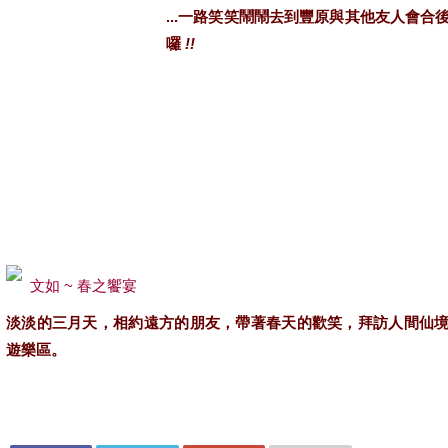
...一路笑笑鬧鬧去到豐原與其他友人會合
囉
!!
文如 ~
春之饗宴
淡淡的三月天，相約遠方的朋友，帶著春天的歡笑，拜訪人間仙
遊樂區。