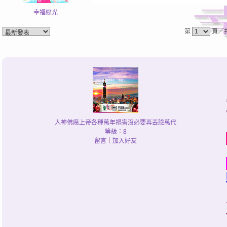
幸福綠光
第
頁／
人神佛魔上帝各種萬年禍害沒必要再丟臉萬代
等級：8
留言
｜
加入好友