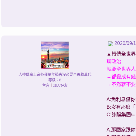
2020/09/1
▲轉傳全世界99
聊政治
就要全世界人
人神佛魔上帝各種萬年禍害沒必要再丟臉萬代
→都變成有錢人
等級：8
→不然就不要聊
留言
｜
加入好友
A:免利息借你
B:沒有那麼「
C:詐騙集團\=.
A:那國家跟