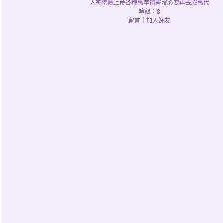
人神佛魔上帝各種萬年禍害沒必要再丟臉萬代
等級：8
留言
｜
加入好友