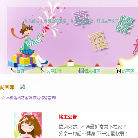
加入好友
｜
推薦此部落格
｜
加入我的最愛
｜
訂閱最新文章
首頁
文章創作
個人相簿
訪客簿
訪客簿
☆ 本部落格訪客簿 歡迎你留言唷!
格主公告
歡迎來訪...不過最近常常不在家:P
分享一句話～轉身,不一定最軟弱！