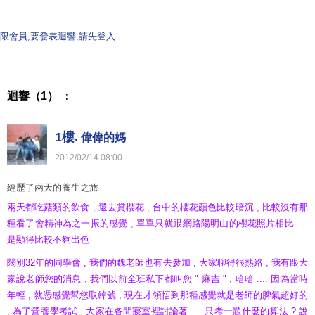
限會員,要發表迴響,請先登入
迴響（1） ：
1樓.
偉偉的媽
2012
/
02
/
14
08
:
00
經歷了兩天的養生之旅
兩天都吃菇類的飲食 , 還去賞櫻花 , 台中的櫻花顏色比較暗沉 , 比較沒有那
種看了會精神為之一振的感覺 , 單單只就跟網路陽明山的櫻花照片相比 ....
是顯得比較不夠出色
闊別32年的同學會 , 我們的魏老師也有去參加 , 大家聊得很熱絡 , 我有跟大
家說老師您的消息 , 我們以前全班私下都叫您 " 麻吉 " , 哈哈 .... 因為當時
年輕 , 就憑感覺幫您取綽號 , 現在才領悟到那種感覺就是老師的脾氣超好的
, 為了營養學考試 , 大家在各間寢室裡討論著 .... 只考一題什麼的算法 ? 說