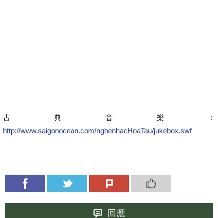
古典音樂：
http://www.saigonocean.com/nghenhacHoaTau/jukebox.swf
回應