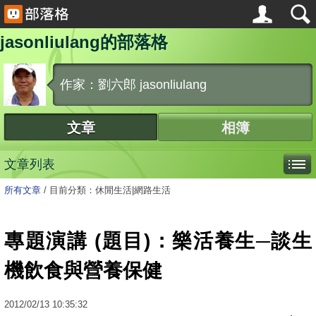
jasonliulang的部落格
作家：劉六郎 jasonliulang
文章
相簿
文章列表
所有文章
/
目前分類：休閒生活|網路生活
專題演講 (題目)：樂活養生─談生
機飲食與營養保健
2012
/
02
/
13
10:35:32