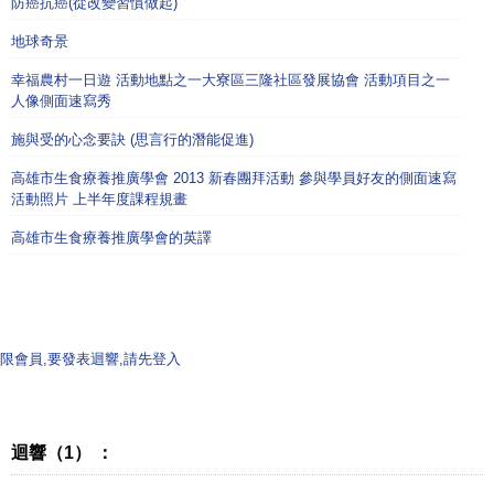
防癌抗癌(從改變習慣做起)
地球奇景
幸福農村一日遊 活動地點之一大寮區三隆社區發展協會 活動項目之一
人像側面速寫秀
施與受的心念要訣 (思言行的潛能促進)
高雄市生食療養推廣學會 2013 新春團拜活動 參與學員好友的側面速寫
活動照片 上半年度課程規畫
高雄市生食療養推廣學會的英譯
限會員,要發表迴響,請先登入
迴響（1） ：