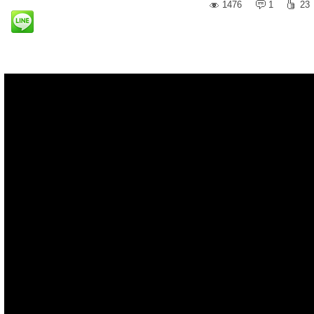
1476
1
23