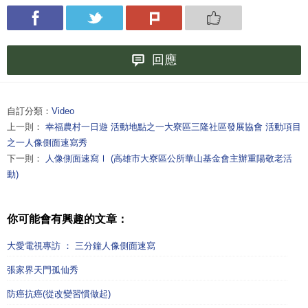
回應
自訂分類：
Video
上一則：
幸福農村一日遊 活動地點之一大寮區三隆社區發展協會 活動項目
之一人像側面速寫秀
下一則：
人像側面速寫Ⅰ (高雄市大寮區公所華山基金會主辦重陽敬老活
動)
你可能會有興趣的文章：
大愛電視專訪 ： 三分鐘人像側面速寫
張家界天門孤仙秀
防癌抗癌(從改變習慣做起)