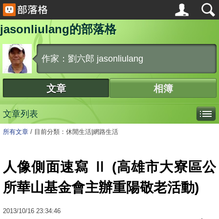
jasonliulang的部落格
作家：劉六郎 jasonliulang
文章
相簿
文章列表
所有文章
/
目前分類：休閒生活|網路生活
人像側面速寫 Ⅱ (高雄市大寮區公
所華山基金會主辦重陽敬老活動)
2013
/
10
/
16
23:34:46