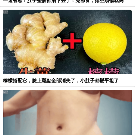
一週有感！肚子整個都消下去了！免節食，排空順暢就夠
PR
檸檬搭配它，臉上斑點全部消失了，小肚子都變平坦了
PR