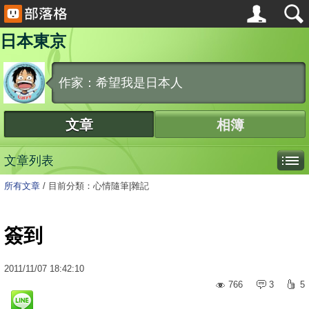
日本東京
作家：希望我是日本人
文章
相簿
文章列表
所有文章
/
目前分類：心情隨筆|雜記
簽到
2011
/
11
/
07
18:42:10
766
3
5