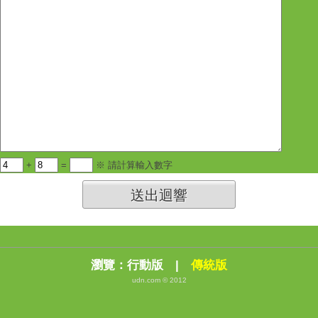
+
=
※ 請計算輸入數字
送出迴響
瀏覽：
行動版
|
傳統版
udn.com © 2012