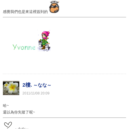
感覺我們也是來這裡簽到的
2樓.
～なな～
2011
/
11
/
08
20
:
09
哈~
還以為你失蹤了呢~
～なな～