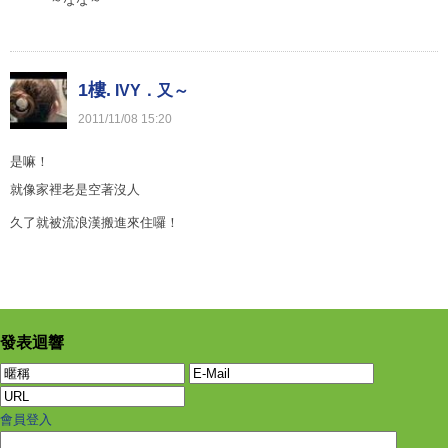
1樓.
IVY．又～
2011
/
11
/
08
15
:
20
是嘛！
就像家裡老是空著沒人
久了就被流浪漢搬進來住囉！
發表迴響
會員登入