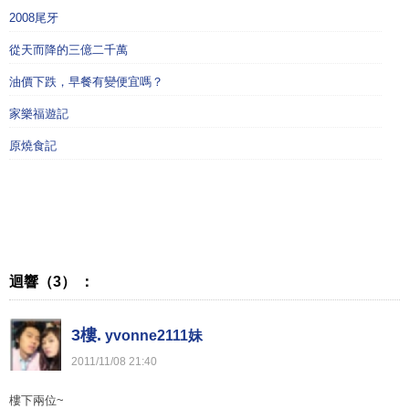
2008尾牙
從天而降的三億二千萬
油價下跌，早餐有變便宜嗎？
家樂福遊記
原燒食記
迴響（3） ：
3樓.
yvonne2111妹
2011
/
11
/
08
21
:
40
樓下兩位~