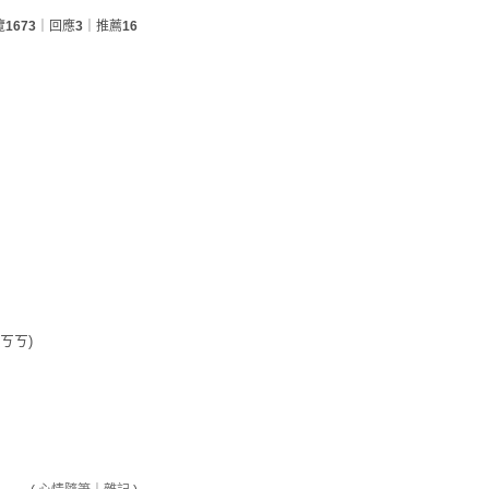
覽
1673
｜回應
3
｜推薦
16
ㄎㄎ)