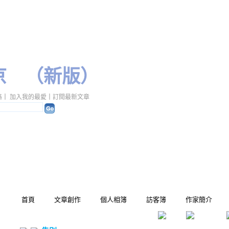
京
（
新版
）
格
｜
加入我的最愛
｜
訂閱最新文章
首頁
文章創作
個人相簿
訪客簿
作家簡介