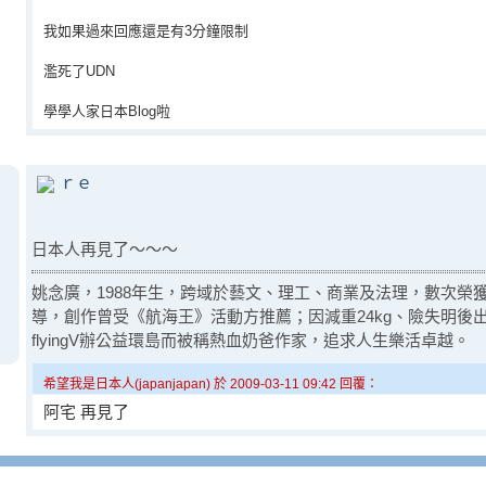
我如果過來回應還是有3分鐘限制
濫死了UDN
學學人家日本Blog啦
ｒｅ
日本人再見了～～～
姚念廣，1988年生，跨域於藝文、理工、商業及法理，數次榮
導，創作曾受《航海王》活動方推薦；因減重24kg、險失明後
flyingV辦公益環島而被稱熱血奶爸作家，追求人生樂活卓越。
希望我是日本人(japanjapan) 於 2009-03-11 09:42 回覆：
阿宅 再見了