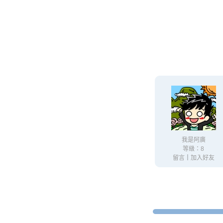
我是阿廣
等級：8
留言
｜
加入好友