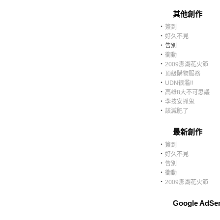
其他創作
‧
簽到
‧
好久不見
‧
告別
‧
衝動
‧
2009澎湖花火節
‧
頂級購物服務
‧
UDN很濫!!
‧
高雄8大不可思議
‧
李技安抓鬼
‧
該減肥了
最新創作
‧
簽到
‧
好久不見
‧
告別
‧
衝動
‧
2009澎湖花火節
Google AdSe