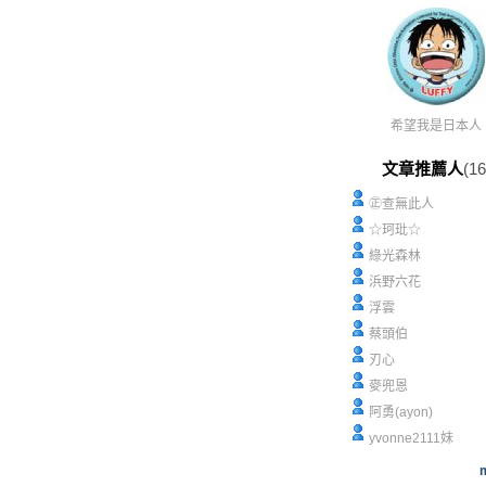
希望我是日本人
文章推薦人
(16
㊣查無此人
☆珂玭☆
綠光森林
浜野六花
浮雲
蔡頭伯
刃心
麥兜恩
阿勇(ayon)
yvonne2111妹
m