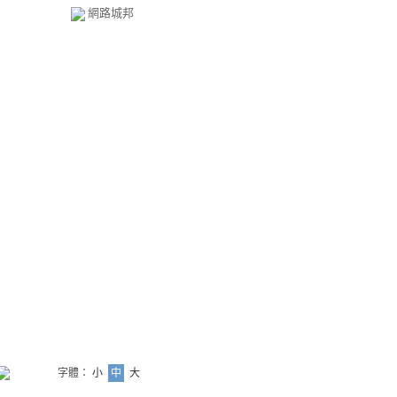
網路城邦
字體：
小
中
大