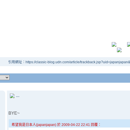
引用網址：https://classic-blog.udn.com/article/trackback.jsp?uid=japanjapa
...
BYE~
希望我是日本人(japanjapan) 於 2009-04-22 22:41 回覆：