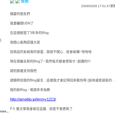
告別
2009/03/09 17:01:47
瀏
親愛的朋友們
我要離開UDN了
在這裡經營了3年多的Blog
)
很開心能夠認識大家
因為這的系統真的很濫...我很不開心...就會偷懶~哈哈哈
現在我搬去新的Blog了~竟然每天都會想寫ㄝ~超讚的!!!
請到那邊支持我吧
請隨時到我的Blog留言...這樣我才會記得回來看你唷 (挺有威脅語氣的...
我的新Blog，敬請多多指教
http://ameblo.jp/jimmy1213/
P.S 舊文章我會留在這邊...但是不會更新了
ore...