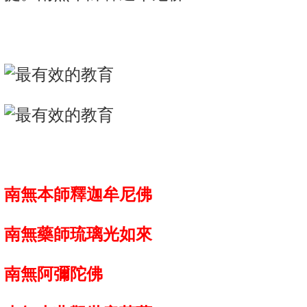
南無本師釋迦牟尼佛
南無藥師琉璃光如來
南無阿彌陀佛