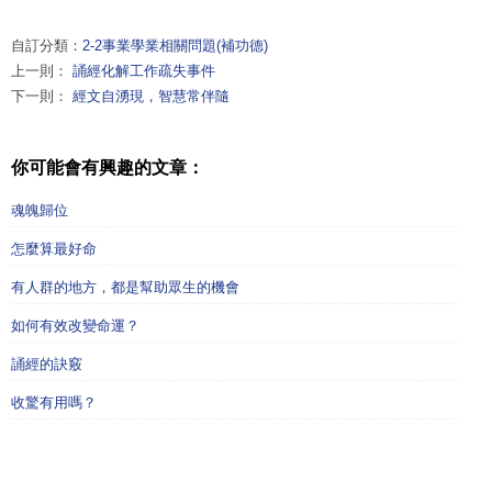
自訂分類：
2-2事業學業相關問題(補功德)
上一則：
誦經化解工作疏失事件
下一則：
經文自湧現，智慧常伴隨
你可能會有興趣的文章：
魂魄歸位
怎麼算最好命
有人群的地方，都是幫助眾生的機會
如何有效改變命運？
誦經的訣竅
收驚有用嗎？