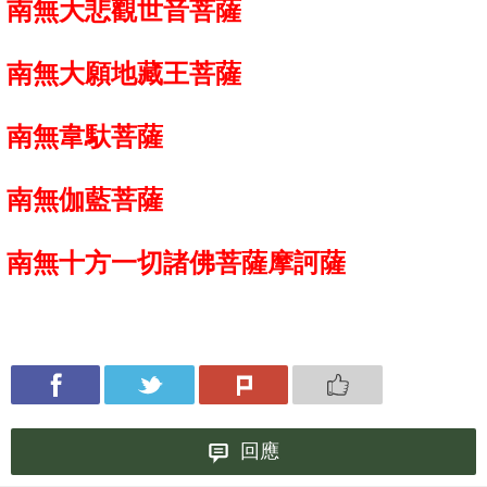
南無大悲觀世音菩薩
南無大願地藏王菩薩
南無韋馱菩薩
南無伽藍菩薩
南無十方一切諸佛菩薩摩訶薩
回應