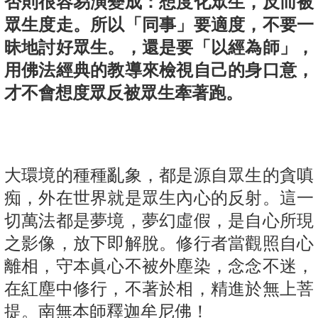
否則很容易演變成：想度化眾生，反而被
眾生度走。所以「同事」要適度，不要一
昧地討好眾生。，還是要「以經為師」，
用佛法經典的教導來檢視自己的身口意，
才不會想度眾反被眾生牽著跑。
大環境的種種亂象，都是源自眾生的貪嗔
痴，外在世界就是眾生內心的反射。這一
切萬法都是夢境，夢幻虛假，是自心所現
之影像，放下即解脫。修行者當觀照自心
離相，守本眞心不被外塵染，念念不迷，
在紅塵中修行，不著於相，精進於無上菩
提。南無本師釋迦牟尼佛！