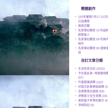
精選創作
‧
105年暑期7月27-31日
公益講座
‧
施易忍難
‧
名家筆記觀思 10 利益
餘蔭後人
‧
名家筆記觀思 09 吃碗
碗外
‧
名家筆記觀思 08 證據
話
自訂文章分類
‧
生活哲思日記 (2032)
‧
今生度此身--地獄變相
(97)
‧
竹窗隨筆語釋 (162)
‧
印祖文鈔菁華錄語釋 (34
‧
念佛警策白語錄 (69)
‧
淨懇居士往生見聞 (18)
‧
善財童子參學的啟示 (6
‧
淨域劄記 (0)