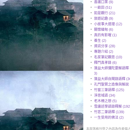
‧
善護口業 (9)
‧
一畝田 (51)
‧
如是觀行 (21)
‧
旅遊記趣 (9)
‧
小故事大道理 (12)
‧
關懷緬甸 (6)
‧
真的有影喔 (1)
‧
養生 (2)
‧
資訊分享 (28)
‧
專題介紹 (2)
‧
名家筆記觀思 (10)
‧
釋門真孝錄 (6)
‧
蕅益大師彌陀要解語釋 (
3)
‧
蕅益大師自聞錄語釋 (36
‧
孔門聖賢之造像與解說 (
‧
竹窗三筆語釋 (125)
‧
淨思域語 (34)
‧
老木柵之戀 (5)
‧
雪廬述學語錄釋解 (192
‧
竹窓二筆語釋 (139)
‧
一生受用的佛法 (2)
本部落格刊登之內容為作者個人自