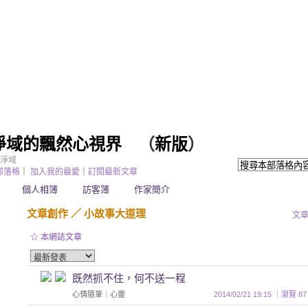
 淨域的飄然心視界
（
新版
）
 淨域
部落格
｜
加入我的最愛
｜
訂閱最新文章
個人相簿
訪客簿
作家簡介
文章創作
／
小故事大道理
文
☆ 本網誌文章
既然抓不住，何不送一程
心情隨筆
｜
心靈
2014/02/21 19:15 ｜瀏