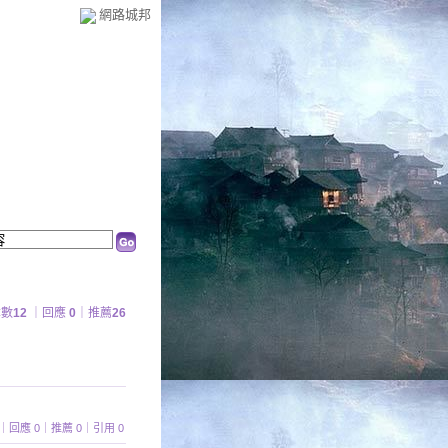
網路城邦
章數
12
｜回應
0
｜推薦
26
覽 87｜回應 0｜推薦 0｜引用 0