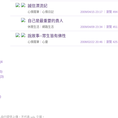
誠信漂流記
心情隨筆
｜
心情日記
2009/04/15 23:17 ｜瀏覽
自己是最重要的貴人
休閒生活
｜
網路生活
2009/04/09 23:34 ｜瀏覽
說故事--眾生皆有佛性
心情隨筆
｜
心靈
2008/02/22 20:46 ｜瀏覽
4
)
3)
)
行提供上傳，不代表 udn 立場。