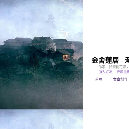
金舍蓮居 -
作家：夢嚮桃花源 -
加入好友
｜
推薦此
首頁
文章創作