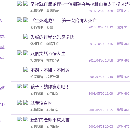
幸福就在滿足裡--一位翻越喜馬拉雅山為妻子揹回
心情隨筆
｜
愛戀物語
2011/12/29 10:25 ｜瀏覽
〈生死謎藏〉 -- 第一次陪病人死亡
的
心情隨筆
｜
心靈
2010/10/26 11:12 ｜瀏覽
群眾
失誤的行程比光速還快
休閒生活
｜
網路生活
2010/10/07 19:45 ｜瀏覽
內望
八個笑話頓悟人生
會說
知識學習
｜
檔案分享
2010/04/26 13:58 ｜瀏覽
不怨、不悔、不回頭
知識學習
｜
檔案分享
2009/07/27 15:19 ｜瀏覽
孩子，請你搬走吧！
觀修
心情隨筆
｜
心情日記
2009/05/20 11:09 ｜瀏覽
就我沒白吃
1)
心情隨筆
｜
心情日記
2009/05/12 11:25 ｜瀏覽
最好的老師不教死書
)
心情隨筆
｜
心情日記
2009/04/23 20:03 ｜瀏覽