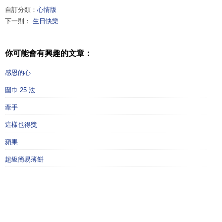
自訂分類：
心情版
下一則：
生日快樂
你可能會有興趣的文章：
感恩的心
圍巾 25 法
牽手
這樣也得獎
蘋果
超級簡易薄餅