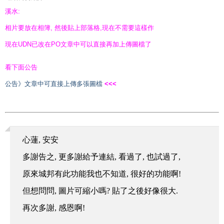
溪水:
相片要放在相簿, 然後貼上部落格,現在不需要這樣作
現在UDN已改在PO文章中可以直接再加上傳圖檔了
看下面公告
公告》文章中可直接上傳多張圖檔
<<<
心蓮, 安安
多謝告之, 更多謝給予連結, 看過了, 也試過了,
原來城邦有此功能我也不知道, 很好的功能啊!
但想問問, 圖片可縮小嗎? 貼了之後好像很大.
再次多謝, 感恩啊!