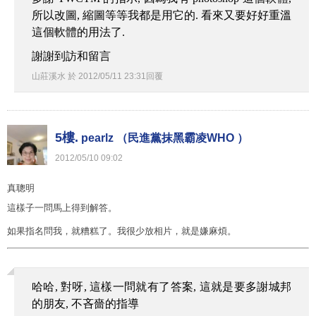
所以改圖, 縮圖等等我都是用它的. 看來又要好好重溫
這個軟體的用法了.
謝謝到訪和留言
山莊溪水
於
2012
/
05
/
11
23
:
31
回覆
5樓.
pearlz （民進黨抹黑霸凌WHO ）
2012
/
05
/
10
09
:
02
真聰明
這樣子一問馬上得到解答。
如果指名問我，就糟糕了。我很少放相片，就是嫌麻煩。
哈哈, 對呀, 這樣一問就有了答案, 這就是要多謝城邦
的朋友, 不吝嗇的指導