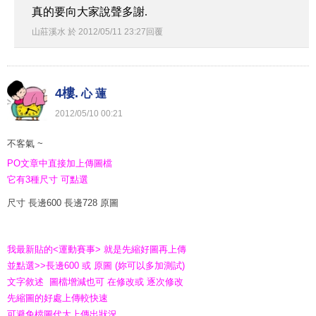
真的要向大家說聲多謝.
山莊溪水
於
2012
/
05
/
11
23
:
27
回覆
4樓.
心 蓮
2012
/
05
/
10
00
:
21
不客氣 ~
PO文章中直接加上傳圖檔
它有3種尺寸 可點選
尺寸 長邊600 長邊728 原圖
我最新貼的<運動賽事> 就是先縮好圖再上傳
並點選>>長邊600 或 原圖 (妳可以多加測試)
文字敘述 圖檔增減也可 在修改或 逐次修改
先縮圖的好處上傳較快速
可避免檔圖代大上傳出狀況