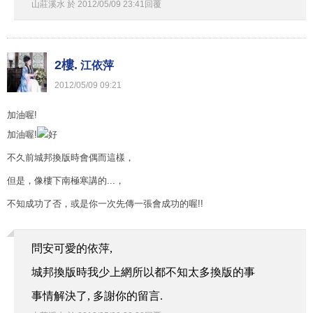
山莊溪水
於
2012
/
05
/
09
23
:
41
回覆
2樓.
江依萍
2012
/
05
/
09
09
:
21
加油喔!
加油喔!
不久前城邦換版時會偶而這樣，
但是，像樓下南極寒講的...，
不知成功了否，或是你一次先傳一張會成功的喔!!
問安可愛的依萍,
城邦換版時我少上網所以都不知太多換版的事
事情解決了, 多謝你的留言.