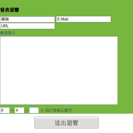
發表迴響
會員登入
+
=
※ 請計算輸入數字
送出迴響