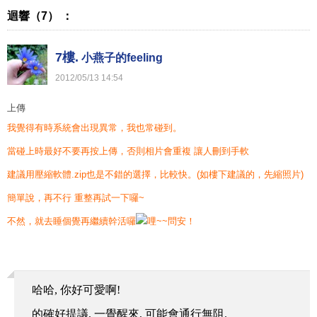
迴響（7） ：
7樓.
小燕子的feeling
2012
/
05
/
13
14
:
54
上傳
我覺得有時系統會出現異常，我也常碰到。
當碰上時最好不要再按上傳，否則相片會重複 讓人刪到手軟
建議用壓縮軟體.zip也是不錯的選擇，比較快。(如樓下建議的，先縮照片)
簡單說，再不行 重整再試一下囉~
不然，就去睡個覺再繼續幹活囉
~~問安！
哈哈, 你好可愛啊!
的確好提議, 一覺醒來, 可能會通行無阻.