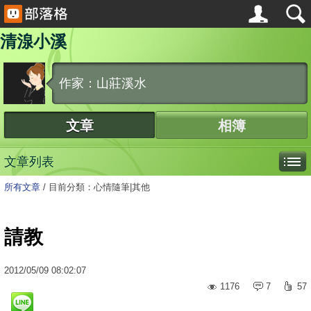
清湶小溪
作家：山莊溪水
文章
相簿
文章列表
所有文章
/
目前分類：心情隨筆|其他
請教
2012
/
05
/
09
08:02:07
1176
7
57