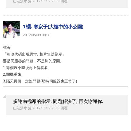
山莊溪水
於
2012
/
05
/
09
23
:
38
回覆
1樓.
寒寂子(大樓中的小公園)
2012
/
05
/
09
08
:
31
試著
「相簿代碼出現異常, 相片無法顯示」
那是伺服器的問題，不是妳的原因。
1.等個幾小時後再上傳看看.
2.關機重來.
3.隔天再傳一定沒問題(那時伺服器也正常了)
多謝南極寒的指示, 問題解決了, 再次謝謝你.
山莊溪水
於
2012
/
05
/
09
23
:
33
回覆