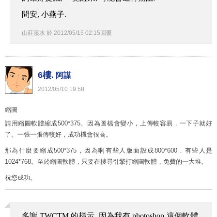
問安, 小燕子.
山莊溪水
於
2012
/
05
/
15
02
:
15
回覆
6樓.
阿謀
2012
/
05
/
10
19
:
58
縮圖
請用縮圖軟體縮成500*375。因為圖檔會變小，上傳較容易，一下子就好
了。一張一張傳較好，成功機會很高。
那為什麼要縮成500*375，因為啊有些人版面設成800*600，有些人是
1024*768。至於縮圖軟體，只要在搜尋引擎打縮圖軟體，免費的一大堆。
祝您成功。
多謝 TWCTM 的指示, 因為我有 photoshop 這個軟體,