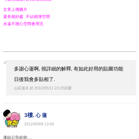
文章上傳圖片
還有個好處 不佔相簿空間
永遠不擔心空間會用完
多謝心蓮啊, 很詳細的解釋, 有如此好用的貼圖功能
日後我會多貼相了.
山莊溪水
於
2012
/
05
/
11
23
:
25
回覆
3樓.
心 蓮
2012
/
05
/
09
13
:
00
連結公告給妳....