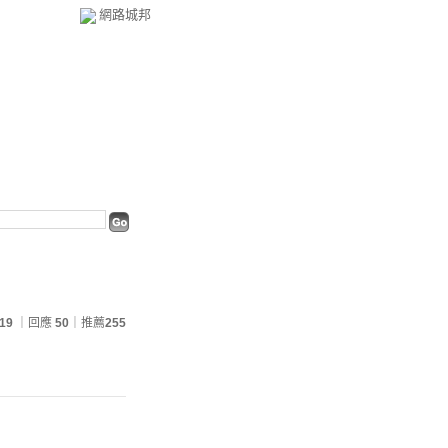
網路城邦
19
｜回應
50
｜推薦
255