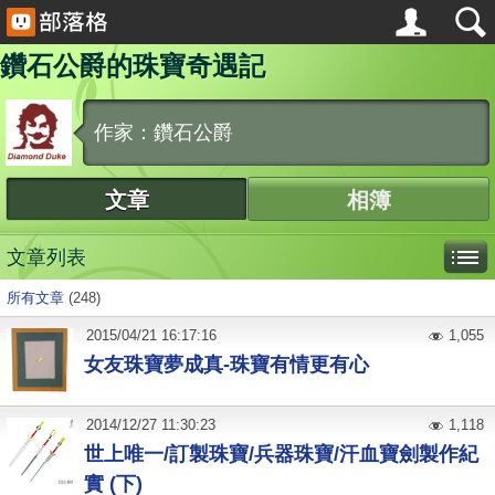
鑽石公爵的珠寶奇遇記
作家：鑽石公爵
文章
相簿
文章列表
所有文章
(248)
2015
/
04
/
21
16:17:16
1,055
女友珠寶夢成真-珠寶有情更有心
2014
/
12
/
27
11:30:23
1,118
世上唯一/訂製珠寶/兵器珠寶/汗血寶劍製作紀
實 (下)