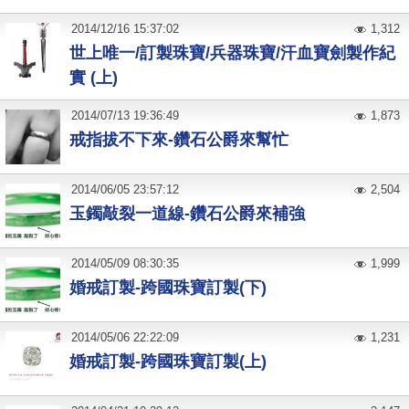
2014
/
12
/
16
15:37:02
1,312
世上唯一/訂製珠寶/兵器珠寶/汗血寶劍製作紀
實 (上)
2014
/
07
/
13
19:36:49
1,873
戒指拔不下來-鑽石公爵來幫忙
2014
/
06
/
05
23:57:12
2,504
玉鐲敲裂一道線-鑽石公爵來補強
2014
/
05
/
09
08:30:35
1,999
婚戒訂製-跨國珠寶訂製(下)
2014
/
05
/
06
22:22:09
1,231
婚戒訂製-跨國珠寶訂製(上)