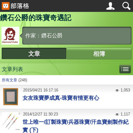
鑽石公爵的珠寶奇遇記
作家：鑽石公爵
文章
相簿
文章列表
所有文章
(248)
2015
/
04
/
21
16:17:16
1,053
女友珠寶夢成真-珠寶有情更有心
2014
/
12
/
27
11:30:23
1,117
世上唯一/訂製珠寶/兵器珠寶/汗血寶劍製作紀
實 (下)