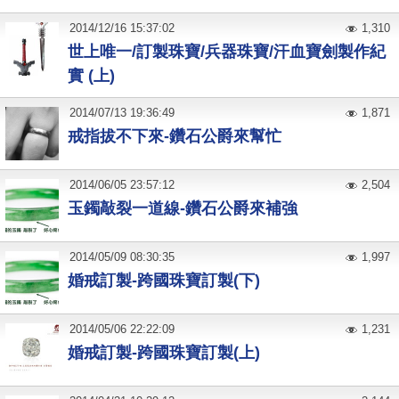
2014
/
12
/
16
15:37:02
1,310
世上唯一/訂製珠寶/兵器珠寶/汗血寶劍製作紀
實 (上)
2014
/
07
/
13
19:36:49
1,871
戒指拔不下來-鑽石公爵來幫忙
2014
/
06
/
05
23:57:12
2,504
玉鐲敲裂一道線-鑽石公爵來補強
2014
/
05
/
09
08:30:35
1,997
婚戒訂製-跨國珠寶訂製(下)
2014
/
05
/
06
22:22:09
1,231
婚戒訂製-跨國珠寶訂製(上)