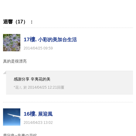
迴響（17） ：
17樓.
小彩的美加台生活
2014
/
04
/
25
09
:
59
真的是很漂亮
感謝分享 辛夷花的美
*花ㄦ
於
2014
/
04
/
25
12
:
21
回覆
16樓.
展迎風
2014
/
04
/
23
13
:
02
鹿兒島~辛夷の花綻