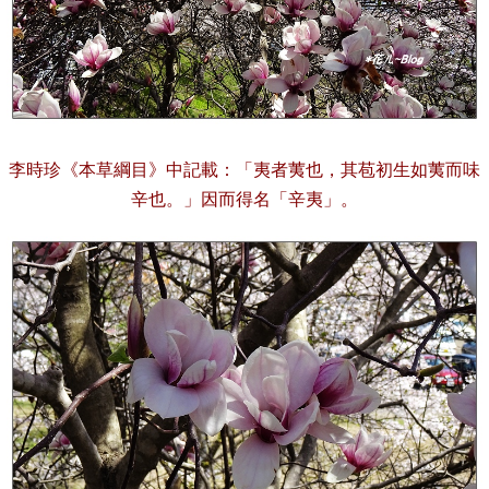
李時珍《本草綱目》中記載：「夷者荑也，其苞初生如荑而味
辛也。」因而得名「辛夷」。