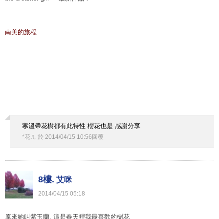
南美的旅程
寒溫帶花樹都有此特性 櫻花也是 感謝分享
*花ㄦ
於
2014
/
04
/
15
10
:
56
回覆
8樓.
艾咪
2014
/
04
/
15
05
:
18
原來她叫紫玉蘭, 這是春天裡我最喜歡的樹花