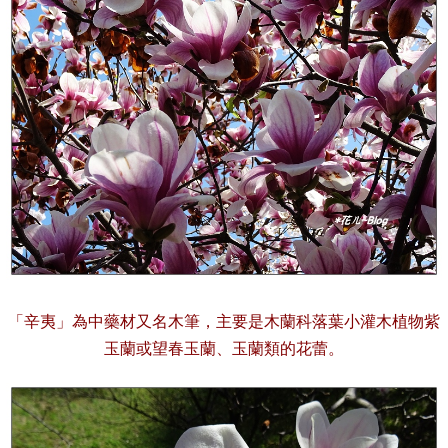
「辛夷」
為中藥材又名木筆，主要是木蘭科落葉小灌木植物紫
玉蘭或望春玉蘭、玉蘭類的花蕾。