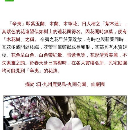
「辛夷」
即
紫玉蘭
、
木蘭、木筆花
。
日人稱之「紫木蓮」
，
其紫色的花遠望似如樹上的蓮花而得名
。
因花開時無葉，便有
「木花樹」之稱。
辛夷之花早於葉綻放，有時也與新葉同時，
其花多盛開於枝端，花蕾呈筆頭狀或長卵形，基部具有木質短
梗。
花色呈白色、白色帶紅暈、暗紫色等，花形清秀美麗，不
失素雅之態。於春天赴日賞櫻時
，在
各大賞櫻名所、民宅庭園
均可能見到
「辛夷」
的花跡。
攝於 :日-九州鹿兒島-丸岡公園、仙巖園