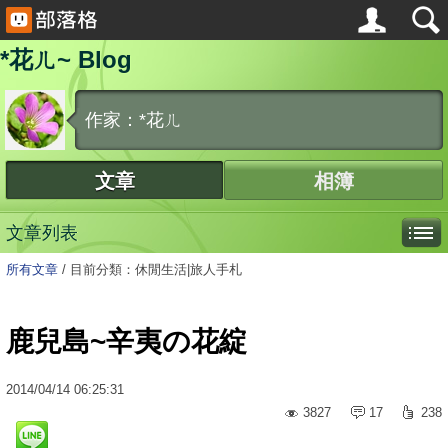
*花ㄦ~ Blog
作家：*花ㄦ
文章
相簿
文章列表
所有文章
/
目前分類：休閒生活|旅人手札
鹿兒島~辛夷の花綻
2014
/
04
/
14
06:25:31
3827
17
238