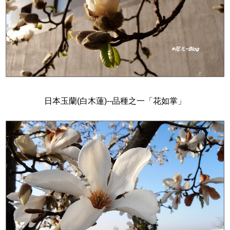
日本玉蘭(白木蓮)--品種之一「花如掌」