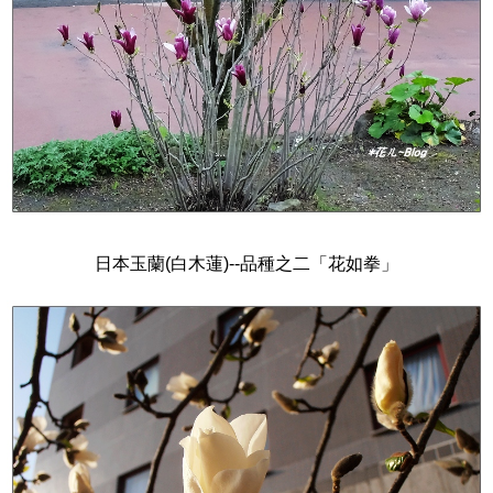
日本玉蘭(白木蓮)--品種之二「花如拳」