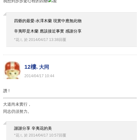
我想到步步驚心裡的四爺
四爺的最愛-水澤木蘭 現實中應無此物
辛夷即是木蘭 應該接近事實 感謝分享
*花ㄦ
於
2014
/
04
/
17
13
:
38
回覆
12樓.
大同
2014
/
04
/
17
10
:
44
讚 !
大道尚未實行，
同志仍須努力。
謝謝分享 辛夷花的美
*花ㄦ
於
2014
/
04
/
17
10
:
57
回覆