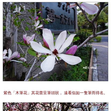
紫色「木筆花」其花蕾呈筆頭狀， 遠看似如一隻筆而得名。