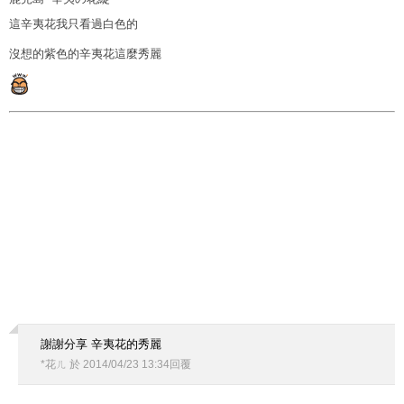
這辛夷花我只看過白色的
沒想的紫色的辛夷花這麼秀麗
謝謝分享 辛夷花的秀麗
*花ㄦ
於
2014
/
04
/
23
13
:
34
回覆