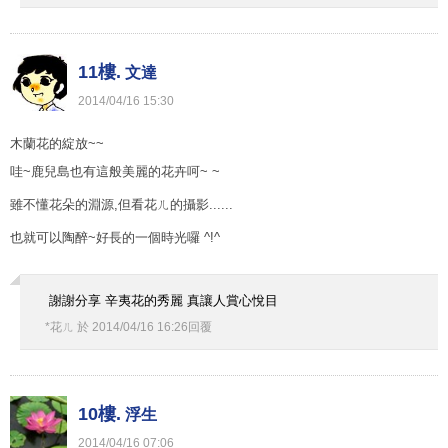
11樓.
文達
2014
/
04
/
16
15
:
30
木蘭花的綻放~~
哇~鹿兒島也有這般美麗的花卉呵~ ~
雖不懂花朵的淵源,但看花ㄦ的攝影......
也就可以陶醉~好長的一個時光囉 ^!^
謝謝分享 辛夷花的秀麗 真讓人賞心悅目
*花ㄦ
於
2014
/
04
/
16
16
:
26
回覆
10樓.
浮生
2014
/
04
/
16
07
:
06