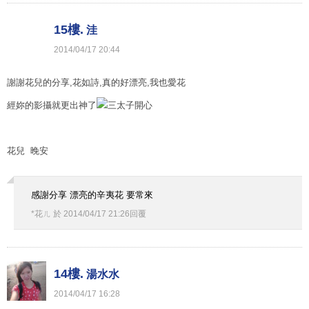
15樓.
洼
2014
/
04
/
17
20
:
44
謝謝花兒的分享,花如詩,真的好漂亮,我也愛花
經妳的影攝就更出神了
花兒 晚安
感謝分享 漂亮的辛夷花 要常來
*花ㄦ
於
2014
/
04
/
17
21
:
26
回覆
14樓.
湯水水
2014
/
04
/
17
16
:
28