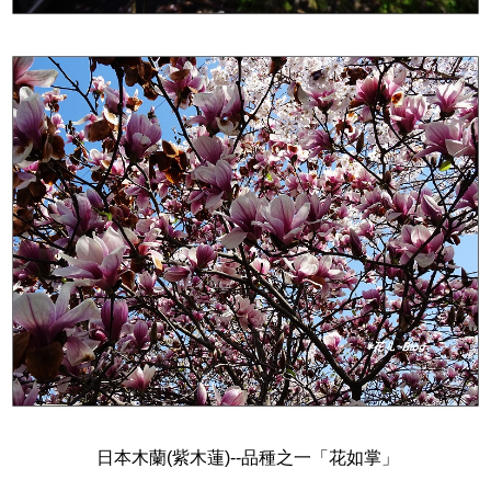
日本木蘭(紫木蓮)--品種之一「花如掌」