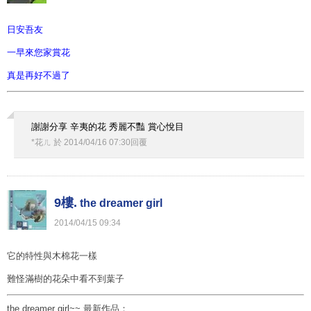
日安吾友
一早來您家賞花
真是再好不過了
謝謝分享 辛夷的花 秀麗不豔 賞心悅目
*花ㄦ
於
2014
/
04
/
16
07
:
30
回覆
9樓.
the dreamer girl
2014
/
04
/
15
09
:
34
它的特性與木棉花一樣
難怪滿樹的花朵中看不到葉子
the dreamer girl~~
最新作品：