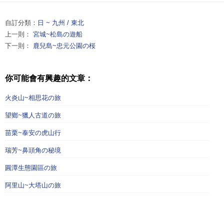
自訂分類：
日 ~ 九州 / 東北
上一則：
宮城~松島の遊船
下一則：
鹿兒島~忠元公園の桜
你可能會有興趣的文章：
火炎山~相思花の旅
望鄉~獵人古道の旅
苗栗~泰安の虎山行
瑞芳~鼻頭角の秘境
圓潭生態園區の旅
阿里山~大塔山の旅