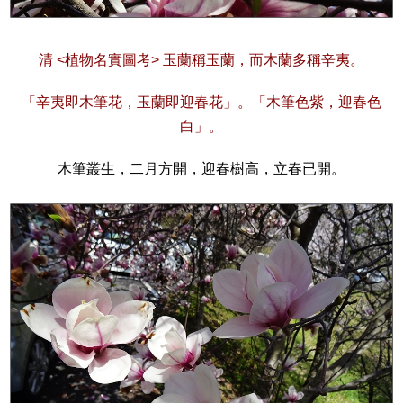
清 <植物名實圖考> 玉蘭稱玉蘭，而木蘭多稱辛夷。
「辛夷即木筆花，玉蘭即迎春花」。「木筆色紫，迎春色
白」。
木筆叢生，二月方開，迎春樹高，立春已開。