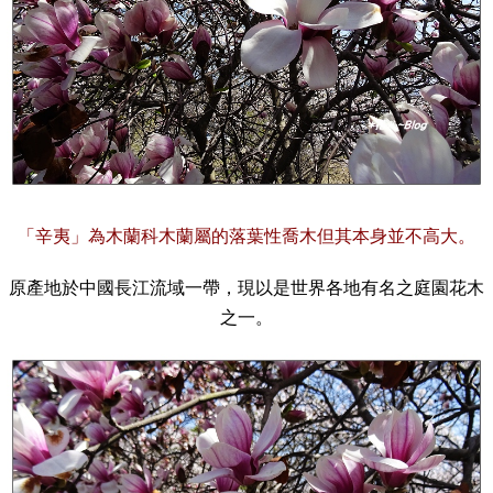
「辛夷」
為木蘭科木蘭屬的落葉性喬木但其本身並不高大
。
原產地於中國長江流域一帶，現以是世界各地有名之庭園花木
之一。