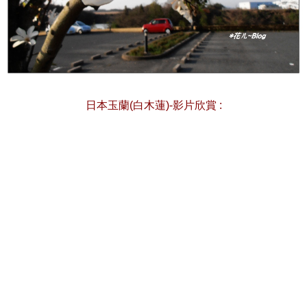
日本玉蘭(白木蓮)-影片欣賞 :