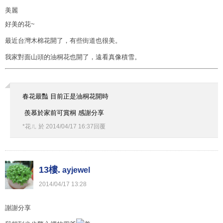
美麗
好美的花~
最近台灣木棉花開了，有些街道也很美。
我家對面山頭的油桐花也開了，遠看真像積雪。
春花最豔 目前正是油桐花開時
羨慕於家前可賞桐 感謝分享
*花ㄦ
於
2014
/
04
/
17
16
:
37
回覆
13樓.
ayjewel
2014
/
04
/
17
13
:
28
謝謝分享