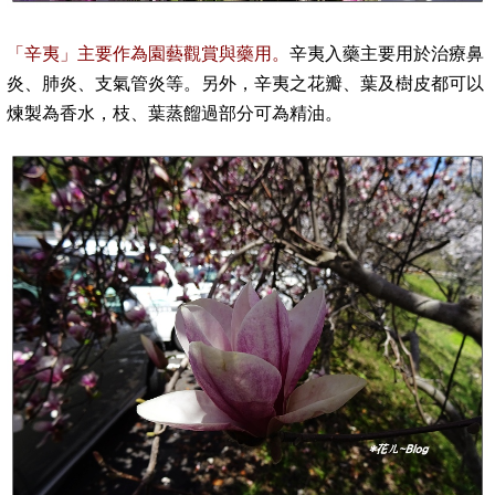
「辛夷」
主要作為園藝觀賞與藥用。
辛夷入藥主要用於治療鼻
炎、肺炎、支氣管炎等。另外，辛夷之花瓣、葉及樹皮都可以
煉製為香水，枝、葉蒸餾過部分可為精油。