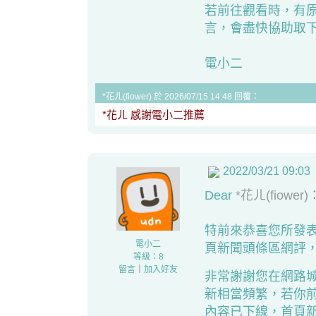
若前往觀看時，有
言，會盡快協助取
電小二
*花ㄦ(fiower) 於 2026/07/15 14:48 回覆：
*花ㄦ 感謝電小二推薦
2022/03/21 09:03
Dear
*花ㄦ(fiower)
特前來恭喜您所發
電小二
頁新聞頭條區網評
等級：8
留言
｜
加入好友
非常謝謝您在網路
新相當頻繁，若你
內容已下線，首頁新