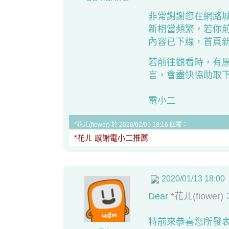
非常謝謝您在網路
新相當頻繁，若你
內容已下線，首頁新
若前往觀看時，有
言，會盡快協助取
電小二
*花ㄦ(fiower) 於 2020/02/05 18:16 回覆：
*花ㄦ 感謝電小二推薦
2020/01/13 18:00
Dear
*花ㄦ(fiower)
特前來恭喜您所發