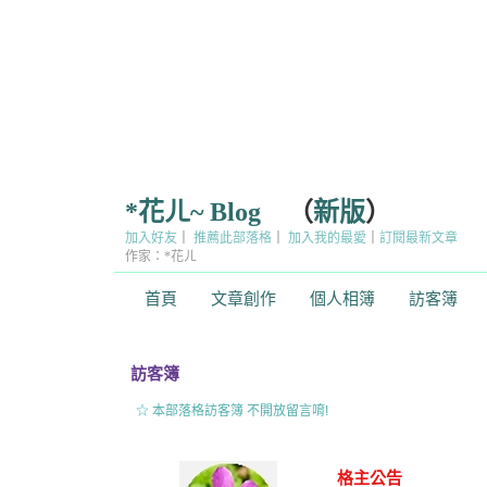
*花ㄦ~ Blog
（
新版
）
加入好友
｜
推薦此部落格
｜
加入我的最愛
｜
訂閱最新文章
作家：*花ㄦ
首頁
文章創作
個人相簿
訪客簿
訪客簿
☆ 本部落格訪客簿 不開放留言唷!
格主公告