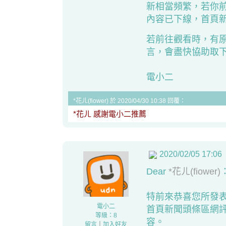
新相當頻繁，若你
內容已下線，首頁新
若前往觀看時，有
言，會盡快協助取
電小二
*花ㄦ(fiower) 於 2020/04/30 10:38 回覆：
*花ㄦ 感謝電小二推薦
2020/02/05 17:06
Dear
*花ㄦ(fiower)
特前來恭喜您所發
電小二
首頁新聞頭條區網
等級：8
容。
留言
｜
加入好友