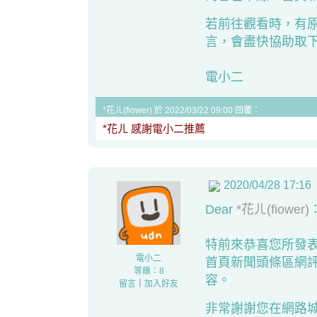
若前往觀看時，有
言，會盡快協助取
電小二
*花ㄦ(fiower) 於 2022/03/22 09:00 回覆：
*花ㄦ 感謝電小二推薦
2020/04/28 17:16
Dear
*花ㄦ(fiower)
特前來恭喜您所發
電小二
首頁新聞頭條區網
等級：8
容。
留言
｜
加入好友
非常謝謝您在網路