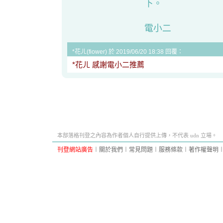
下。
電小二
*花ㄦ(fiower) 於 2019/06/20 18:38 回覆：
*花ㄦ 感謝電小二推薦
本部落格刊登之內容為作者個人自行提供上傳，不代表 udn 立場。
刊登網站廣告
︱
關於我們
︱
常見問題
︱
服務條款
︱
著作權聲明