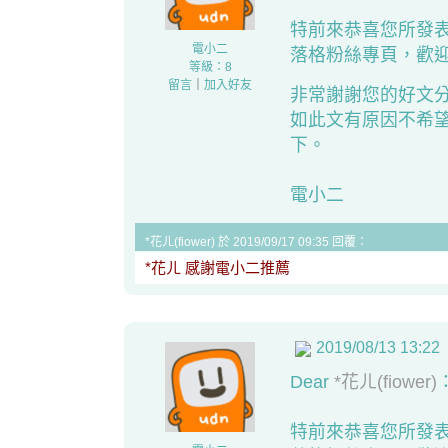
特前來恭喜您所發
電小二
落格粉絲專頁
，歡迎
等級：8
留言
｜
加入好友
非常謝謝您的好文
如此文有原因不希
下。
電小二
*花ㄦ(fiower) 於 2019/09/17 09:35 回覆：
*花ㄦ 感謝電小二推薦
2019/08/13 13:22
Dear
*花ㄦ(fiower)
特前來恭喜您所發表