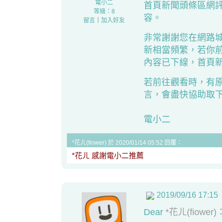
電小二
首頁新聞頭條區網
等級：8
容。
留言
｜
加入好友
非常謝謝您在網路
新相當頻繁，若你
內容已下線，首頁新
若前往觀看時，有
言，會盡快協助取
電小二
*花ㄦ(fiower) 於 2020/01/14 05:52 回覆：
*花ㄦ 感謝電小二推薦
2019/09/16 17:15
Dear
*花ㄦ(fiower)