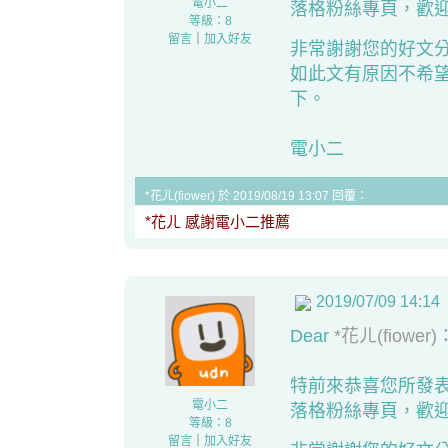
電小二
落格粉絲專頁，歡迎
等級：8
留言
｜
加入好友
非常謝謝您的好文
如此文有原因不希
下。
電小二
*花ㄦ(fiower) 於 2019/08/19 13:07 回覆：
*花ㄦ 感謝電小二推薦
2019/07/09 14:14
Dear
*花ㄦ(fiower)
特前來恭喜您所發
電小二
落格粉絲專頁
，歡迎
等級：8
留言
｜
加入好友