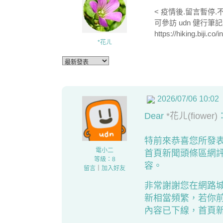
< 疫情後.留言暫停.
可參訪 udn 健行筆
https://hiking.biji
*花ㄦ
2026/07/06 10:02
Dear
*花ㄦ(fiower)
特前來恭喜您所發
電小二
首頁新聞頭條區網
等級：8
容。
留言
｜
加入好友
非常謝謝您在網路
新相當頻繁，若你
內容已下線，首頁新