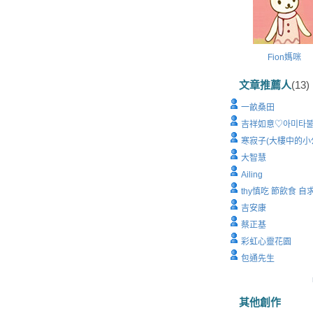
Fion媽咪
文章推薦人
(13)
一畝桑田
吉祥如意♡아미타
寒寂子(大樓中的小
大智慧
Ailing
thy慎吃 節飲食 自
吉安康
蔡正基
彩虹心靈花園
包通先生
其他創作