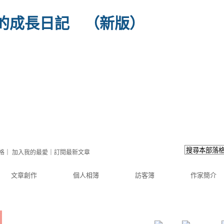
的成長日記
（
新版
）
格
｜
加入我的最愛
｜
訂閱最新文章
文章創作
個人相簿
訪客簿
作家簡介