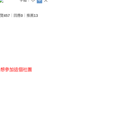
字體：
小
中
大
覽
457
｜回應
0
｜推薦
13
是想參加這個社團