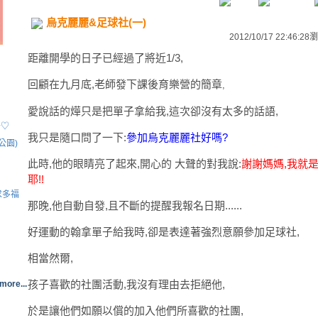
烏克麗麗&足球社(一)
2012/10/17 22:46:28
瀏
距離開學的日子已經過了將近1/3,
回顧在九月底,老師發下課後育樂營的簡章
,
愛說話的燁只是把單子拿給我,這次卻沒有太多的話語,
불♡
我只是隨口問了一下:
參加烏克麗麗社好嗎?
公園)
此時,他的眼睛亮了起來,開心的 大聲的對我說:
謝謝媽媽,我就
耶!!
求多福
那晚,他自動自發,且不斷的提醒我報名日期......
好運動的翰拿單子給我時,卻是表達著強烈意願參加足球社,
相當然爾,
孩子喜歡的社團活動,我沒有理由去拒絕他,
more...
於是讓他們如願以償的加入他們所喜歡的社團,