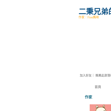
二秉兄弟
作家：Fion媽咪
加入好友
｜
推薦此部落
首頁
作家