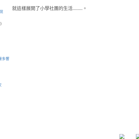
就這樣展開了小學社團的生活........。
媽說
)
聲多響
家