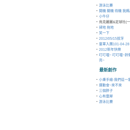
‧
游泳比賽
‧
開機 關機 待機 我
‧
小牛仔
‧
烏克麗麗&足球社(一
‧
掃地 拖地
‧
笑一下
‧
2012/05/15拔牙
‧
童軍入團101-04-28
‧
2012新年快樂
‧
叮叮噹~ 叮叮噹~鈴
亮~
最新創作
‧
小秉手繪-我們這一
‧
運動會~來不來
‧
三個胖子
‧
心有靈犀
‧
游泳比賽