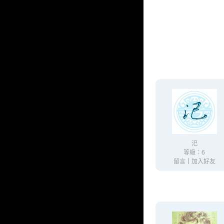
汜
等級：6
留言
｜
加入好友