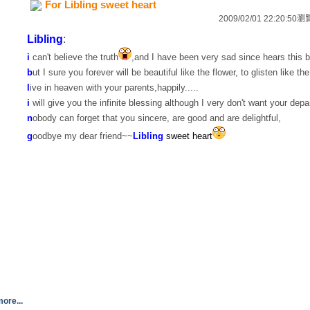
For Libling sweet heart
2009/02/01 22:20:50
瀏
L
ibling
:
i
can't believe the truth
,and I have been very sad since hears this 
b
ut I sure you forever will be beautiful like the flower, to glisten like the
l
ive in heaven with your parents,happily.....
i
will give you the infinite blessing although I very don't want your depa
n
obody can forget that you sincere, are good and are delightful,
g
oodbye my dear friend~~
Libling
sweet heart
ore...