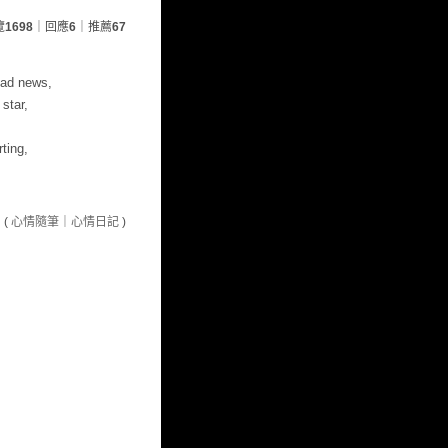
覽
1698
｜回應
6
｜推薦
67
bad news,
 star,
rting,
(
心情隨筆
｜
心情日記
)