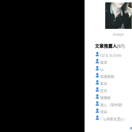
evasyc
文章推薦人
(67)
OZ & SUSAN
臨宵
tzi
南風輕輕
紫衣
奴兒
陳惠齡
栽心（張申建）
珂岩
♡ღ深紫友里ღ♡
m