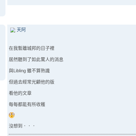
天阿
在我暫離城邦的日子裡
居然聽到了如此驚人的消息
與Libling 雖不算熟識
但過去經常光顧他的版
看他的文章
每每都能有所收穫
沒想到．．．