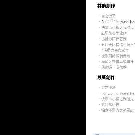
其他創作
‧
雲之漫寫
‧
For Libling sweet he
‧
快樂血小板之我遇見
‧
五星級養生涼麵
‧
彷彿你陪伴著我
‧
五月天阿信擔任綺貞9
7演唱會嘉賓感言
‧
被嚇到的熊貓媽媽
‧
葡萄牙靈異車禍事件
‧
我來過，我很乖
最新創作
‧
雲之漫寫
‧
For Libling sweet he
‧
快樂血小板之我遇見
‧
凱特喝奶技
‧
拍案不驚奇之搶票記