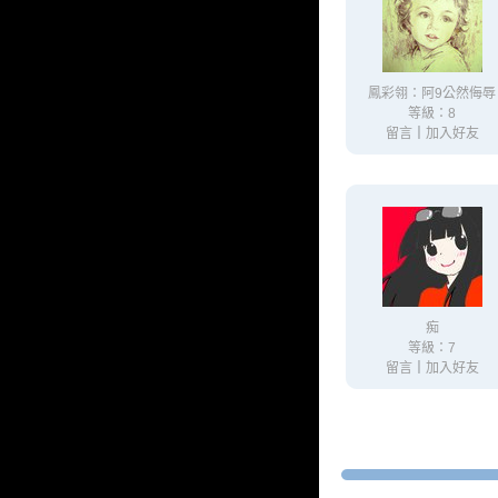
鳳彩翎：阿9公然侮辱
等級：8
留言
｜
加入好友
痴
等級：7
留言
｜
加入好友