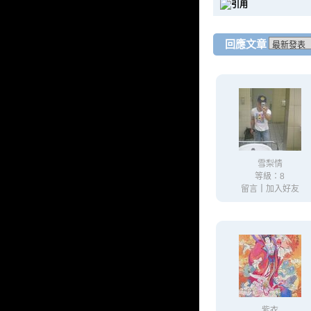
回應文章
雪梨情
等級：8
留言
｜
加入好友
紫衣