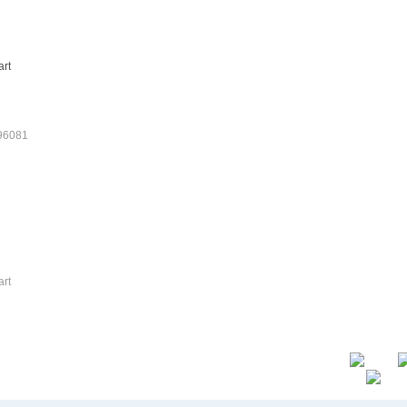
art
6081
art