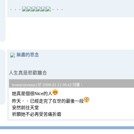
．．．
．．．
無盡的思念
人生真是悲歡離合
evasyc(evasyc) 於 2009-02-11 00:42 回覆：
她真是個很Nice的人
昨天．．已經走完了在世的最後一段
安然前往天堂
祈願她不必再受苦痛折磨