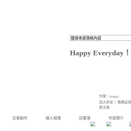
Happy Everyday！
作家：evasyc
加入好友
｜
推薦此
新文章
文章創作
個人相簿
訪客簿
作家簡介