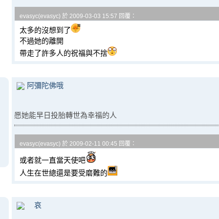
evasyc(evasyc) 於 2009-03-03 15:57 回覆：
太多的沒想到了
不過她的離開
帶走了許多人的祝福與不捨
阿彌陀佛哦
愿她能早日投胎轉世為幸福的人
evasyc(evasyc) 於 2009-02-11 00:45 回覆：
或者就一直當天使吧
人生在世總還是要受磨難的
哀