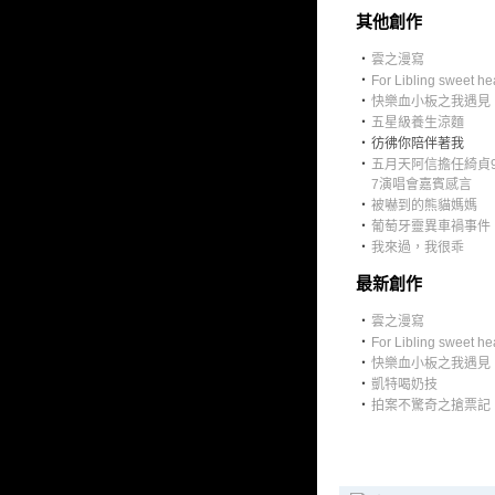
其他創作
‧
雲之漫寫
‧
For Libling sweet he
‧
快樂血小板之我遇見
‧
五星級養生涼麵
‧
彷彿你陪伴著我
‧
五月天阿信擔任綺貞9
7演唱會嘉賓感言
‧
被嚇到的熊貓媽媽
‧
葡萄牙靈異車禍事件
‧
我來過，我很乖
最新創作
‧
雲之漫寫
‧
For Libling sweet he
‧
快樂血小板之我遇見
‧
凱特喝奶技
‧
拍案不驚奇之搶票記