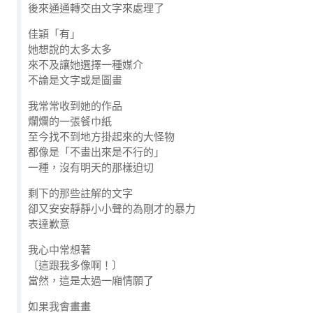
後來通通轉交由文字來處理了
佳穎「有」
她想說的太多太多
來不及讓她選擇一種媒介
不論是文字或是圖畫
我常常收到她的作品
爛爛的一張餐巾紙
至今找不到地方掛起來的大怪物
都像是「不畫出來是不行的」
一種，沒有明天的那樣迫切
剩下的那些註解的文字
卻又安安靜靜小小聲的為剛才的暴力
表達歉意
我心中常想著
〔這跟我多像啊！〕
當然，這是太過一廂情願了
如果我會畫畫