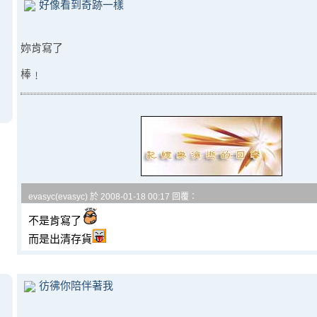
好像看到奇跡一樣
妳肯寫了
棒﹗
evasyc(evasyc) 於 2008-01-18 00:17 回覆：
不是肯寫了
而是出清存貨
彷彿你陪伴著我