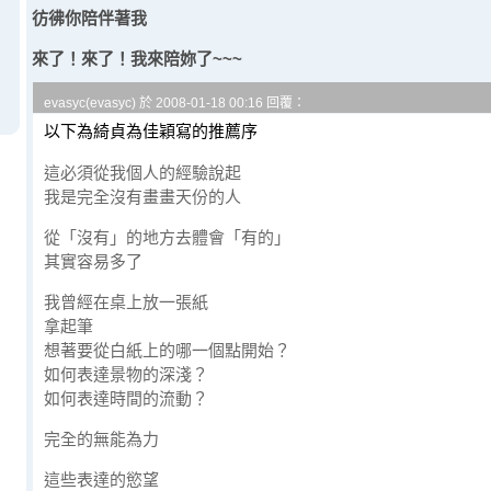
彷彿你陪伴著我
來了！來了！我來陪妳了~~~
evasyc(evasyc) 於 2008-01-18 00:16 回覆：
以下為綺貞為佳穎寫的推薦序
這必須從我個人的經驗說起
我是完全沒有畫畫天份的人
從「沒有」的地方去體會「有的」
其實容易多了
我曾經在桌上放一張紙
拿起筆
想著要從白紙上的哪一個點開始？
如何表達景物的深淺？
如何表達時間的流動？
完全的無能為力
這些表達的慾望