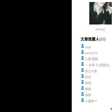
evasyc
文章推薦人
(63)
vivijr
kevin676
江楓 閉關
一 非車 子(普龍光)
俠之大者
奴兒
紫魂
傻傻
尋陽
小蜜蜂™
m