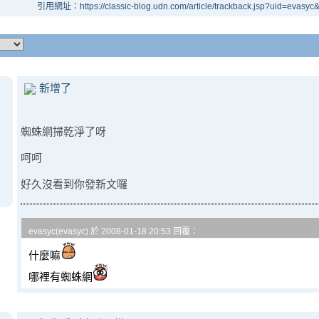
引用網址：https://classic-blog.udn.com/article/trackback.jsp?uid=evasy
新增了
蜘蛛網掃乾淨了呀
呵呵
好久沒看到你發新文囉
evasyc(evasyc) 於 2008-01-18 20:53 回覆：
什麼嘛
哪裡有蜘蛛網