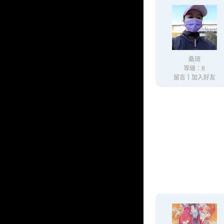
桑琦
等級：8
留言
｜
加入好友