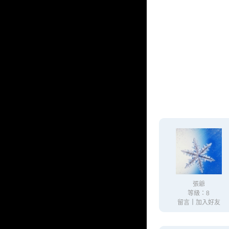
張爺
等級：8
留言
｜
加入好友