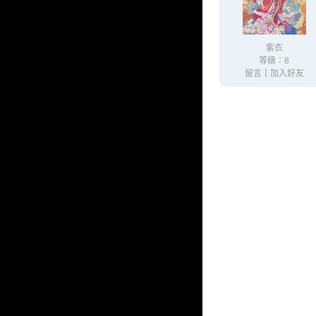
紫衣
等級：8
留言
｜
加入好友