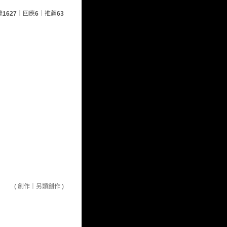
覽
1627
｜回應
6
｜推薦
63
(
創作
｜
另類創作
)