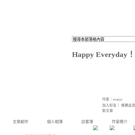
Happy Everyday！
作家：evasyc
加入好友
｜
推薦此
新文章
文章創作
個人相簿
訪客簿
作家簡介