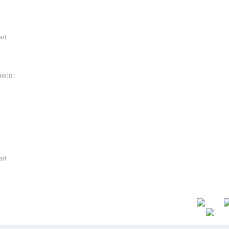
art
6081
art