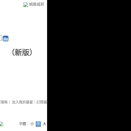
網路城邦
（
新版
）
部落格
｜
加入我的最愛
｜
訂閱最
字體：
小
中
大