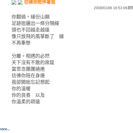
彷彿你陪伴著我
2008/01/06 16:53:06
瀏
你翻過。緣份山巔
足跡迤邐出一條分隔線
頭也不回越走越遠
像只放飛的風箏斷了 線
不再牽懸
分離。相遇的必然
天下沒有不散的席筵
當思念團團繞捲
彷彿你陪在身邊
我卻開始忘記想起
你的溫暖
你的良善 以及
你溫柔的疏遠
ore...