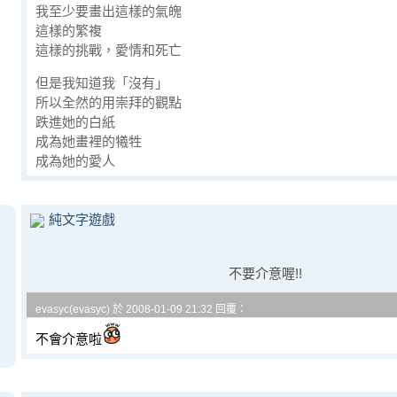
我至少要畫出這樣的氣魄
這樣的繁複
這樣的挑戰，愛情和死亡
但是我知道我「沒有」
所以全然的用崇拜的觀點
跌進她的白紙
成為她畫裡的犧牲
成為她的愛人
純文字遊戲
不要介意喔!!
evasyc(evasyc) 於 2008-01-09 21:32 回覆：
不會介意啦