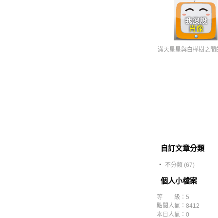
滿天星星與白樺樹之間
自訂文章分類
‧
不分類 (67)
個人小檔案
等 級：5
點閱人氣：8412
本日人氣：0