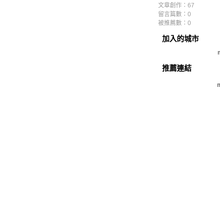
文章創作：67
留言篇數：0
被推薦數：
0
加入的城市
推薦連結
m