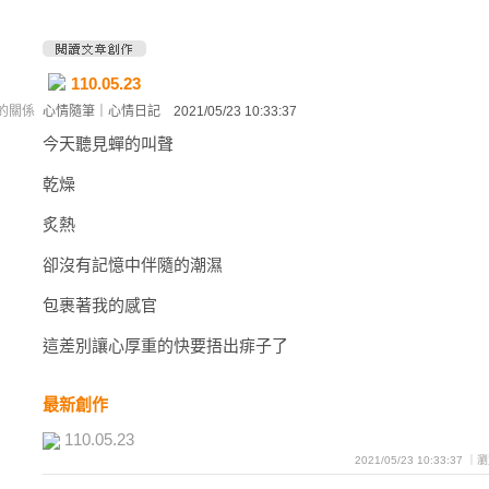
110.05.23
的關係
心情隨筆
｜
心情日記
2021/05/23 10:33:37
今天聽見蟬的叫聲
乾燥
炙熱
卻沒有記憶中伴隨的潮濕
包裹著我的感官
這差別讓心厚重的快要捂出痱子了
最新創作
110.05.23
2021/05/23 10:33:37 