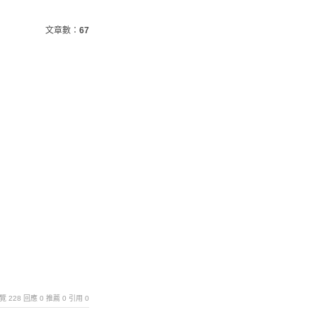
文章數：
67
｜瀏覽 228 回應 0 推薦 0 引用 0