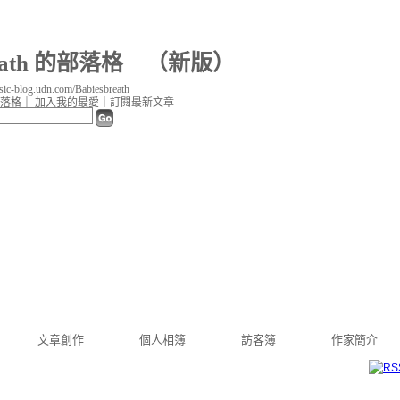
reath 的部落格
（
新版
）
c-blog.udn.com/Babiesbreath
落格
｜
加入我的最愛
｜
訂閱最新文章
文章創作
個人相簿
訪客簿
作家簡介