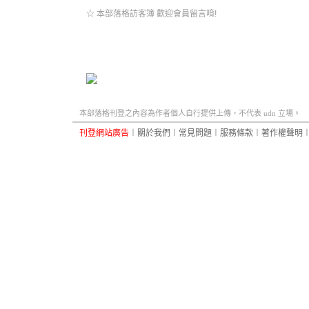
☆ 本部落格訪客簿 歡迎會員留言唷!
本部落格刊登之內容為作者個人自行提供上傳，不代表 udn 立場。
刊登網站廣告
︱
關於我們
︱
常見問題
︱
服務條款
︱
著作權聲明