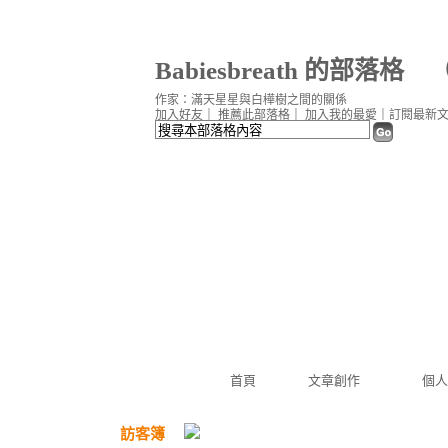
Babiesbreath 的部落格
作家：滿天星星與白樺樹之間的關係
加入好友
｜
推薦此部落格
｜
加入我的最愛
｜
訂閱最新
首頁
文章創作
個人
訪客簿