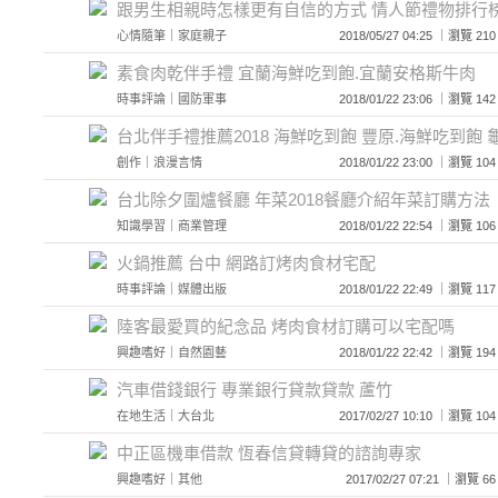
跟男生相親時怎樣更有自信的方式 情人節禮物排行
心情隨筆
｜
家庭親子
2018/05/27 04:25 ｜瀏覽
素食肉乾伴手禮 宜蘭海鮮吃到飽.宜蘭安格斯牛肉
時事評論
｜
國防軍事
2018/01/22 23:06 ｜瀏覽
台北伴手禮推薦2018 海鮮吃到飽 豐原.海鮮吃到飽 
創作
｜
浪漫言情
2018/01/22 23:00 ｜瀏覽
台北除夕圍爐餐廳 年菜2018餐廳介紹年菜訂購方法
知識學習
｜
商業管理
2018/01/22 22:54 ｜瀏覽
火鍋推薦 台中 網路訂烤肉食材宅配
時事評論
｜
媒體出版
2018/01/22 22:49 ｜瀏覽
陸客最愛買的紀念品 烤肉食材訂購可以宅配嗎
興趣嗜好
｜
自然園藝
2018/01/22 22:42 ｜瀏覽
汽車借錢銀行 專業銀行貸款貸款 蘆竹
在地生活
｜
大台北
2017/02/27 10:10 ｜瀏覽
中正區機車借款 恆春信貸轉貸的諮詢專家
興趣嗜好
｜
其他
2017/02/27 07:21 ｜瀏