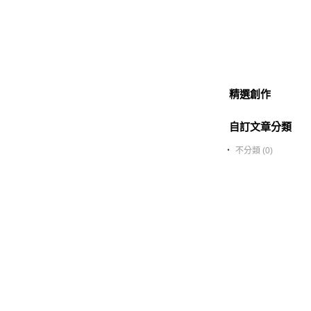
精選創作
自訂文章分類
‧
不分類 (0)