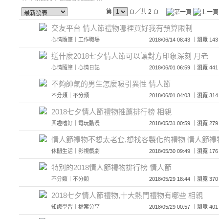
第
頁／共 2 頁
交友平台 情人節禮物哪裡買好我有預算限制
心情隨筆
｜
工作職場
2018/06/14 08:43 ｜瀏覽
送什麼2018七夕情人節可以讓對方印象深刻 月老
心情隨筆
｜
心情日記
2018/06/01 06:59 ｜瀏覽
不夠帥氣的男生怎麼吸引異性 情人節
不分類
｜
不分類
2018/06/01 04:03 ｜瀏覽
2018七夕情人節禮物推薦排行榜 相親
興趣嗜好
｜
電玩動漫
2018/05/31 00:59 ｜瀏覽
情人節禮物不想太老套,想找客製化的禮物 情人節禮
休閒生活
｜
影視戲劇
2018/05/30 09:49 ｜瀏覽
特別的2018情人節禮物排行榜 情人節
不分類
｜
不分類
2018/05/29 18:44 ｜瀏覽
2018七夕情人節禮物,十大熱門禮物有哪些 相親
知識學習
｜
檔案分享
2018/05/29 00:57 ｜瀏覽