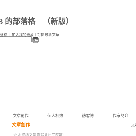
253 的部落格
（
新版
）
落格
｜
加入我的最愛
｜
訂閱最新文章
文章創作
個人相簿
訪客簿
作家簡介
文章創作
文
☆ 本網誌文章 歡迎會員回應唷!