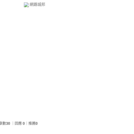
網路城邦
章數
30
｜回應
0
｜推薦
0