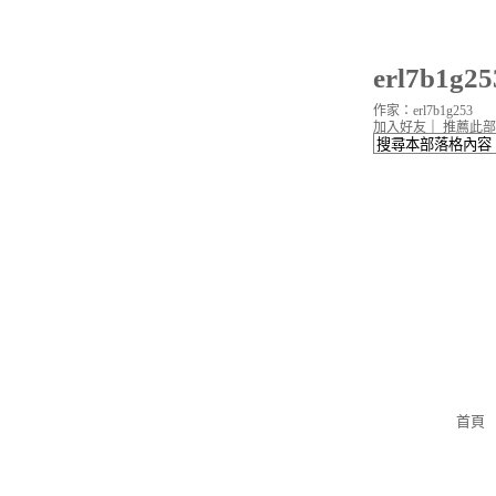
erl7b1g
作家：erl7b1g253
加入好友
｜
推薦此部
首頁