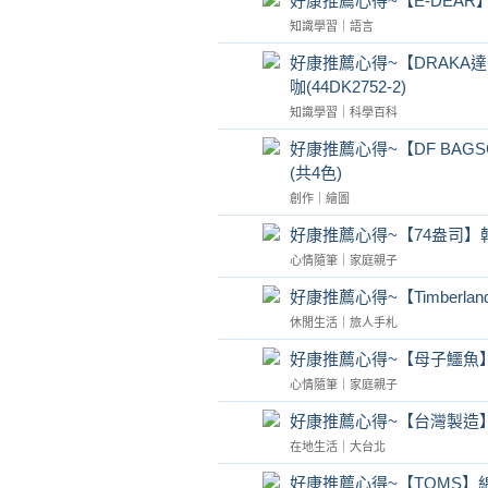
好康推薦心得~【E-DEA
知識學習
｜
語言
好康推薦心得~【DRAKA
咖(44DK2752-2)
知識學習
｜
科學百科
好康推薦心得~【DF BA
(共4色)
創作
｜
繪圖
好康推薦心得~【74盎司】韓
心情隨筆
｜
家庭親子
好康推薦心得~【Timberlan
休閒生活
｜
旅人手札
好康推薦心得~【母子鱷魚
心情隨筆
｜
家庭親子
好康推薦心得~【台灣製造】
在地生活
｜
大台北
好康推薦心得~【TOMS】綿麻