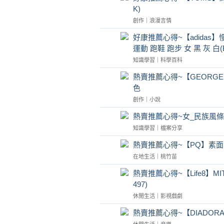
K)
創作
｜
浪漫言情
好康推薦心得~【adidas】慢跑
運動 跑鞋 跑步 女 黑 灰 白(B
知識學習
｜
科學百科
熱賣推薦心得~【GEORG
色
創作
｜
小說
熱賣推薦心得~女_民族風條
知識學習
｜
檔案分享
熱賣推薦心得~【PQ】素面
在地生活
｜
桃竹苗
熱賣推薦心得~【Life8】
497)
休閒生活
｜
影視戲劇
熱賣推薦心得~【DIADORA