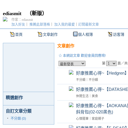
ediasmit
（
新版
）
作家：ediasmit
加入好友
｜
推薦此部落格
｜
加入我的最愛
｜
訂閱最新文章
首頁
文章創作
個人相簿
訪客簿
文章創作
☆ 本網誌文章 歡迎會員回應唷!
第
頁／共
好康推薦心得~【Hedgren】
不分類
｜
不分類
好康推薦心得~【DATASH
休閒生活
｜
美食
精選創作
好康推薦心得~【AOKANA
自訂文章分類
斜背包(02-020黑色)
‧
不分類 (0)
心情隨筆
｜
家庭親子