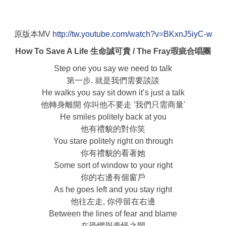
原版本MV
http://tw.youtube.com/watch?v=BKxnJ5iyC-w
How To Save A Life 生命誠可貴 / The Fray瑕疵合唱團
Step one you say we need to talk
第一步. 就是我們需要談談
He walks you say sit down it’s just a talk
他轉身離開 你叫他不要走 '我們只需商量'
He smiles politely back at you
他有禮貌的對你笑
You stare politely right on through
你有禮貌的看著她
Some sort of window to your right
你的右邊有個窗戶
As he goes left and you stay right
他往左走, 你停留在右邊
Between the lines of fear and blame
在恐懼與責怪之間