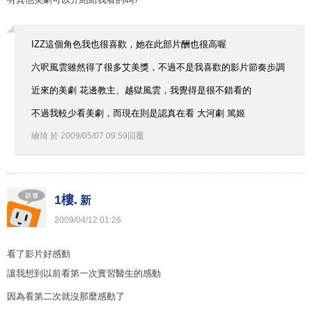
IZZ這個角色我也很喜歡，她在此部片酬也很高喔
六呎風雲雖然得了很多艾美獎，不過不是我喜歡的影片節奏步調
近來的美劇 花邊教主、越獄風雲，我覺得是很不錯看的
不過我較少看美劇，而現在則是認真在看 大河劇 篤姬
繪琦
於
2009
/
05
/
07
09
:
59
回覆
1樓.
新
2009
/
04
/
12
01
:
26
看了影片好感動
讓我想到以前看第一次實習醫生的感動
因為看第二次就沒那麼感動了