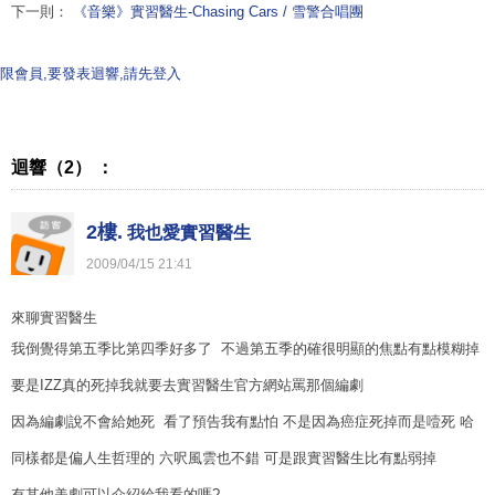
下一則：
《音樂》實習醫生-Chasing Cars / 雪警合唱團
限會員,要發表迴響,請先登入
迴響（2） ：
2樓.
我也愛實習醫生
2009
/
04
/
15
21
:
41
來聊實習醫生
我倒覺得第五季比第四季好多了 不過第五季的確很明顯的焦點有點模糊掉
要是IZZ真的死掉我就要去實習醫生官方網站罵那個編劇
因為編劇說不會給她死 看了預告我有點怕 不是因為癌症死掉而是噎死 哈
同樣都是偏人生哲理的 六呎風雲也不錯 可是跟實習醫生比有點弱掉
有其他美劇可以介紹給我看的嗎?