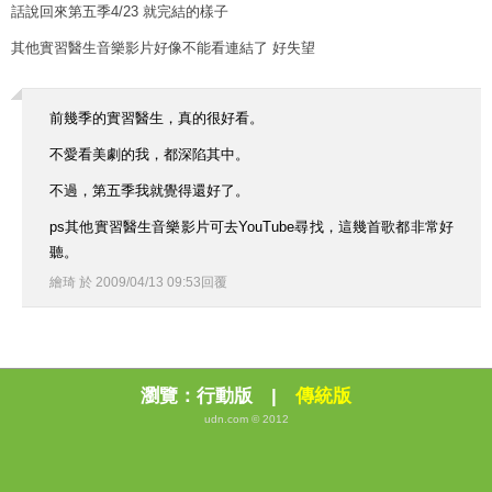
話說回來第五季4/23 就完結的樣子
其他實習醫生音樂影片好像不能看連結了 好失望
前幾季的實習醫生，真的很好看。
不愛看美劇的我，都深陷其中。
不過，第五季我就覺得還好了。
ps其他實習醫生音樂影片可去YouTube尋找，這幾首歌都非常好
聽。
繪琦
於
2009
/
04
/
13
09
:
53
回覆
瀏覽：
行動版
|
傳統版
udn.com © 2012