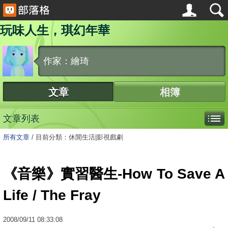
玩味人生，琪幻年華
作家：繪琦
文章
相簿
文章列表
所有文章
/
目前分類：休閒生活|影視戲劇
《音樂》實習醫生-How To Save A
Life / The Fray
2008
/
09
/
11
08:33:08