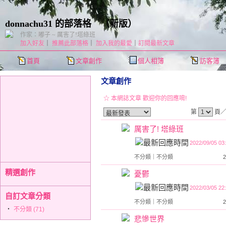
donnachu31 的部落格
（
新版
）
作家：嘟子 ~ 厲害了!塔綠班
加入好友
｜
推薦此部落格
｜
加入我的最愛
｜
訂閱最新文章
首頁
文章創作
個人相簿
訪客簿
文章創作
☆ 本網誌文章 歡迎你的回應唷!
第
頁／
厲害了! 塔綠班
2022/09/05 03
不分類
｜
不分類
精選創作
憂鬱
2022/03/05 22
自訂文章分類
不分類
｜
不分類
‧
不分類 (71)
悲慘世界