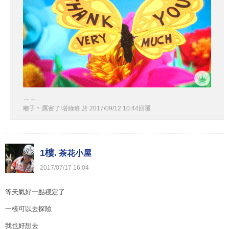
＿＿
嘟子 ~ 厲害了!塔綠班
於
2017
/
09
/
12
10
:
44
回覆
1樓.
茶花小屋
2017
/
07
/
17
16
:
04
等天氣好一點穩定了
一樣可以去探險
我也好想去