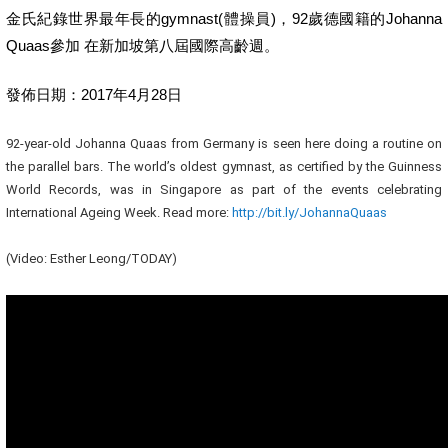
金氏紀錄世界最年長的gymnast(體操員)，92歲德國籍的Johanna
Quaas參加 在新加坡第八屆國際高齡週。
發佈日期：2017年4月28日
92-year-old Johanna Quaas from Germany is seen here doing a routine on
the parallel bars. The world’s oldest gymnast, as certified by the Guinness
World Records, was in Singapore as part of the events celebrating
International Ageing Week. Read more:
http://bit.ly/JohannaQuaas
(Video: Esther Leong/TODAY)