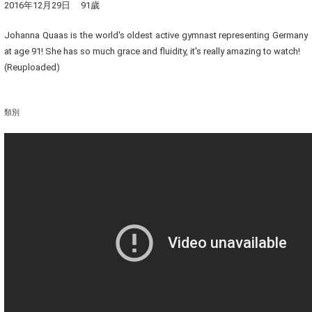
2016年12月29日 91歲
Johanna Quaas is the world's oldest active gymnast representing Germany
at age 91! She has so much grace and fluidity, it's really amazing to watch!
(Reuploaded)
類別