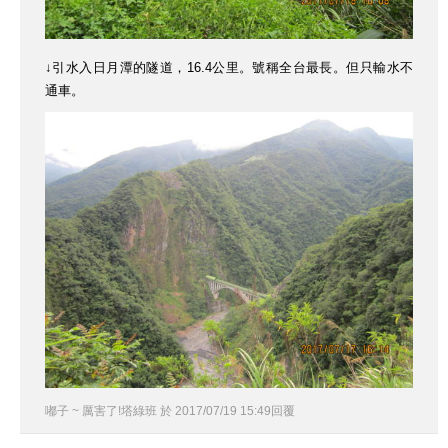
↓引水入日月潭的隧道，16.4公里。號稱全台最長。但只輸水不
通車。
嘟子 ~ 厲害了!塔綠班
於
2017
/
07
/
19
15
:
49
回覆