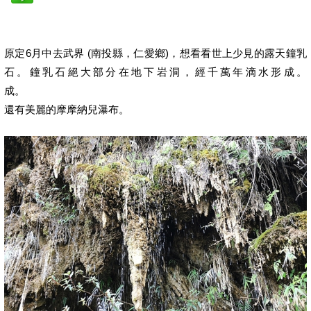
原定6月中去武界 (南投縣，仁愛鄉)，想看看世上少見的露天鐘乳
石。鐘乳石絕大部分在地下岩洞，經千萬年滴水形成。
成。
還有美麗的摩摩納兒瀑布。