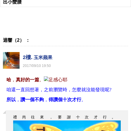
出小蠻腰
迴響（2） ：
2樓.
玉米蘋果
2017
/
09
/
10
19
:
50
哈
，
真好的一篇
。
咱還一直回想著，之前瀏覽時，怎麼就沒能發現呢?
所以
，
讚一個不夠
，
得讚個十次才行
。
禮尚往來，要謝十次才行。