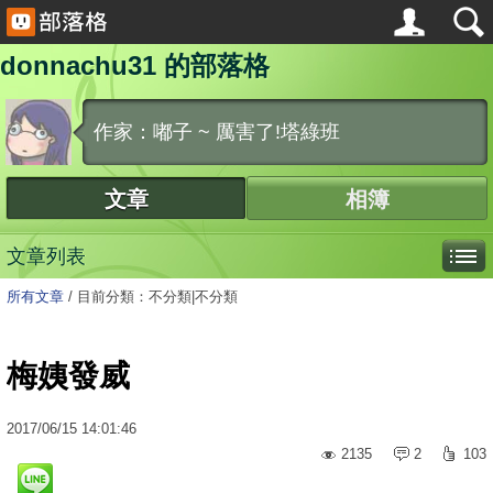
donnachu31 的部落格
作家：嘟子 ~ 厲害了!塔綠班
文章
相簿
文章列表
所有文章
/
目前分類：不分類|不分類
梅姨發威
2017
/
06
/
15
14:01:46
2135
2
103