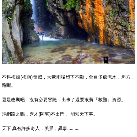
不料梅姨(梅雨)發威，大豪雨猛烈下不斷，全台多處淹水，坍方，
路斷。
還是改期吧，沒有必要冒險，出事了還要浪費『救難』資源。
拜網路之賜，秀才(阿宅)不出門， 能知天下事。
天下 真有許多奇人，美景，異事..........