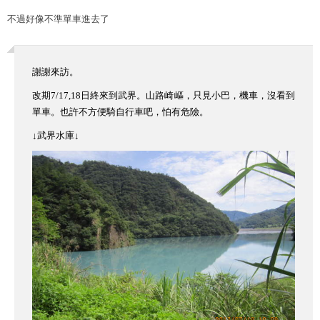
不過好像不準單車進去了
謝謝來訪。
改期7/17,18日終來到武界。山路崎嶇，只見小巴，機車，沒看到
單車。也許不方便騎自行車吧，怕有危險。
↓武界水庫↓