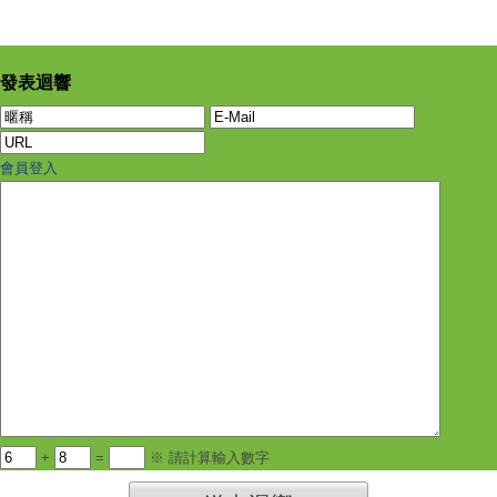
發表迴響
會員登入
+
=
※ 請計算輸入數字