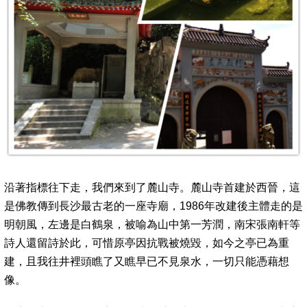
沿著指標往下走，我們來到了麓山寺。麓山寺首建於西晉，這
是佛教傳到長沙最古老的一座寺廟，1986年改建後主體走的是
明朝風，左邊是白鶴泉，被喻為山中第一芳潤，南宋張南軒等
詩人還留詩於此，可惜原亭因抗戰被燒毀，如今之亭已為重
建，且我往井裡頭瞧了又瞧早已不見泉水，一切只能憑藉想
像。