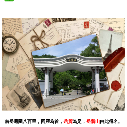
南岳週圍八百里，回雁為首，
岳麓
為足，
岳麓山
由此得名。