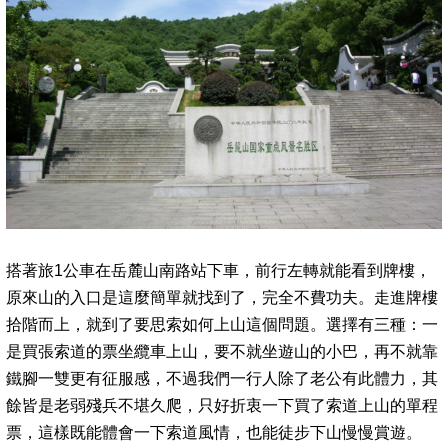
搭著旅1公車在岳麓山南路站下車，前行左轉就能看到牌樓，
原來山的入口是這麼簡單就找到了，完全不費功夫。
走進牌樓
拾階而上，就到了要思索如何上山這個問題。選擇有三種：一
是買張索道的票坐纜車上山，要不就坐遊山的小巴，再不就靠
鐵腳一雙更有征服感，不過我們一行人除了老公有此體力，其
餘皆是老弱殘兵不堪久爬，只好折衷一下買了索道上山的單程
票，這樣既能體會一下索道風情，也能徒步下山慢慢賞遊。