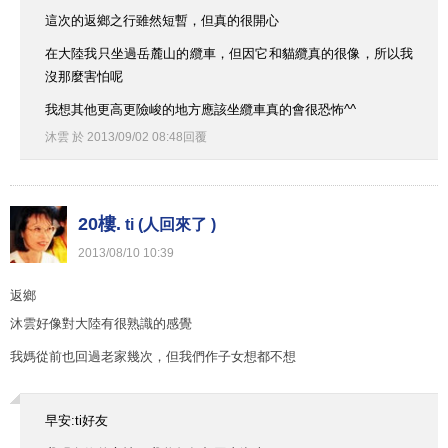
這次的返鄉之行雖然短暫，但真的很開心
在大陸我只坐過岳麓山的纜車，但因它和貓纜真的很像，所以我
沒那麼害怕呢
我想其他更高更險峻的地方應該坐纜車真的會很恐怖^^
沐雲
於
2013
/
09
/
02
08
:
48
回覆
20樓.
ti (人回來了 )
2013
/
08
/
10
10
:
39
返鄉
沐雲好像對大陸有很熟識的感覺
我媽從前也回過老家幾次，但我們作子女想都不想
早安:ti好友