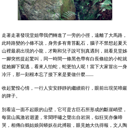
走著走著發現堂姐帶我們轉進了一旁的小徑，遠離了大馬路，
此時路變的小條不說，身旁多有青苔亂石，腦子不禁想起夏天
山裡最易出現的小龍，才剛和兒子說可別真遇到，就看見堂姊
一腳突然提起驚叫，同一時間一條黑色帶有白長條紋的小蛇就
從她腳下竄逃，看來人怕蛇，蛇更怕人呢！當下大家冒出一身
冷汗，那一刻根本忘了接下來是要做什麼.......
收起驚惶心情，一行人安安靜靜的繼續前行，眼前出現笑啼巖
的牌子。
別看這一面不起眼的山壁，它可是古巨石所形成的斷崖峭壁，
每當山風激岩迴盪，常聞呼嘯之聲出自岩洞，似狂笑亦像啼
哭，相傳白鶴姑娘與蟒妖在此搏殺，眼見她大仇得報，文人陶