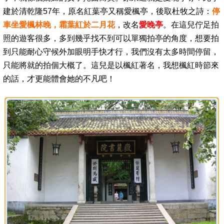
建於清乾隆57年，原名紅葉亭又稱愛楓亭，後取杜牧之詩：
停
車坐愛楓林晚，霜葉紅於二月花
，改名
愛晚亭
。在
這兒佇足拍
照的遊客很多，多到幾乎找不到可以單獨拍亭的角度，想要拍
到只能耐心守候外加眼明手快才行，我們沒有太多時間停留，
只能將就的拍個大概了。這兒是以楓紅著名，我想楓紅時節來
的話，才更能體會她的不凡吧！