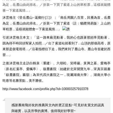
為足，岳麓山由此得名。／折衷一下買了索道上山的單程票，這樣就能體
會一下索道風情...」
沐雲格主《登岳麓山--返鄉行(三)》：「南岳周圍八百里，回雁為首，岳麓
為足，岳麓山由此得名。／折衷一下買了索道〈註：貓纜簡易版〉上山的
單程票，這樣就能體會一下索道風情...」
引述沐雲格主本文：「這一路車廂晃動著，我的心也跟著那頻率晃動著，
因為得不時回頭幫家人拍照...／出了索道站就看到了...山頂的那個高塔，原
來那是個電視塔...／沿著指標往下走，我們來到了麓山寺。麓山寺首建於西
晉...」
之後沐雲格主走訪白鶴泉〈重建〉、六朝松、笑啼巖、黃興之墓、愛晚亭
〈原名紅葉亭、愛楓亭〉、嶽麓書院〈始建於北宋開寶九年，宋真宗親書
「嶽麓書院」匾額；為宋代四大書院之一，現屬湖南大學〉、湖南大學小
吃巷等名勝景點，美不勝收。
http://www.facebook.com/profile.php?id=100003257910378
感謝雁南飛好友的推薦與文內的更正提點~可見好友賞文的認真
與確實，以及所學的廣博。值得我好好學習~