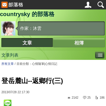
countrysky 的部落格
作家：沐雲
文章
相簿
文章列表
所有文章
/
目前分類：心情隨筆|心情日記
登岳麓山--返鄉行(三)
2013
/
07
/
28
22:17:30
2142
25
186