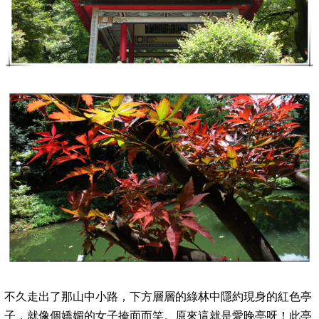
不久走出了那山中小路，下方層層的綠林中隱約現身的紅色亭
子，就像個嬌媚的女子掩面而笑。原來這就是愛晚亭呀！
此亭