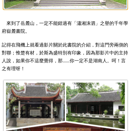
來到了岳麓山，一定不能錯過有「瀟湘洙泗」之譽的千年學
府嶽麓書院。
記得在飛機上就看過影片關於此書院的介紹，對這門旁兩側的
對聯；惟楚有材，於斯為盛特別有印象，因為那影片中的主持
人說，如果你不這麼覺得，那......你一定不是湖南人。呵！言
之有理呀！