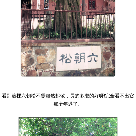
看到這棵六朝松不覺肅然起敬，長的多麼的好呀!完全看不出它
那麼年邁了。