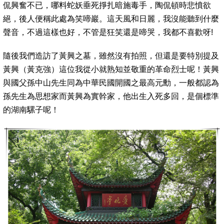
侃興奮不已，哪料蛇妖垂死掙扎暗施毒手，陶侃頓時悲憤欲
絕，後人便稱此處為笑啼巖。
這天風和日麗，我沒能聽到什麼
聲音，不過這樣也好，不管是狂笑還是啼哭，我都不喜歡呀!
隨後我們造訪了黃興之墓，雖然沒有拍照，但還是要特別提及
黃興（黃克強）這位我從小就熟知並敬重的革命烈士呢！黃興
與國父孫中山先生同為中華民國開國之最高元勳，一般
都認為
孫先生為思想家而黃興為實幹家，他出生入死多回，是個標準
的湖南騾子呢！