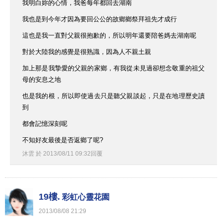
我明白妳的心情，我爸每年都回去湖南
我也是到今年才因為要回公公的故鄉鄉祭拜祖先才成行
這也是我一直對父親很抱歉的，所以明年還要陪爸媽去湖南呢
對於大陸我的感覺是很熟識，因為人不親土親
加上那是我摯愛的父親的家鄉，有我從未見過卻想念敬重的祖父
母的安息之地
也是我的根，所以即使過去只是聽父親談起，只是在地理歷史讀
到
都會記憶深刻呢
不知好友最後是否返鄉了呢?
沐雲
於
2013
/
08
/
11
09
:
32
回覆
19樓.
彩虹心靈花園
2013
/
08
/
08
21
:
29