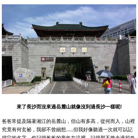
來了長沙而沒來過岳麓山就像沒到過長沙一樣呢!
爸爸常提及隔著湘江的岳麓山，但山有多高，從何而入，山裡
究竟有何玄祕，我卻不曾細想......但我好像聽過一次就可以記
得它的名字，也記得爸爸的童年在這裡，記得那不曾走過卻血