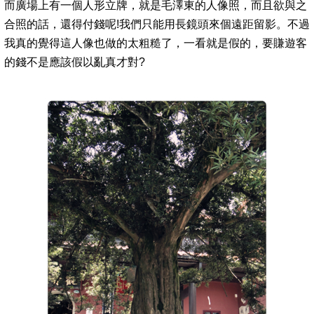
而廣場上有一個人形立牌，就是毛澤東的人像照，而且欲與之
合照的話，還得付錢呢!我們只能用長鏡頭來個遠距留影。不過
我真的覺得這人像也做的太粗糙了，一看就是假的，要賺遊客
的錢不是應該假以亂真才對?