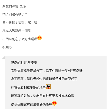
親愛的沐雲~安安
橘子洲沒有橘子？
會不會橘子變柳丁呢 哈
最近天氣熱到一個爆
出門時別忘了做好防曬喔
祝順心
親愛的彩虹:早安安
看到妳寫橘子變成柳丁，忍不住噗哧一笑~好可愛呀
為了回覆，我昨天趕快把這篇橘子洲的遊記趕完
好讓妳看到橘子洲的橘子
最近真的好熱，妳出門在外可要多補充水份喔
祝福妳闔家有個最美好的旅程