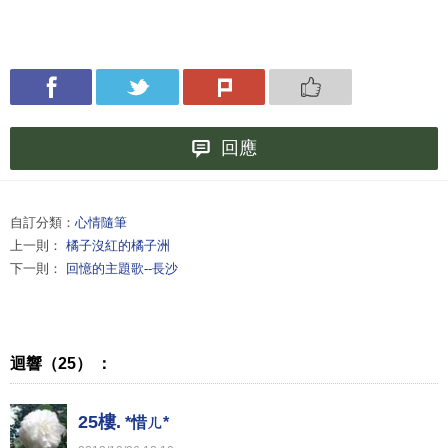
回應
自訂分類：
心情隨筆
上一則：
橘子沒紅的橘子洲
下一則：
回憶的主題歌--長沙
迴響（25） ：
25樓.
*惜ㄦ*