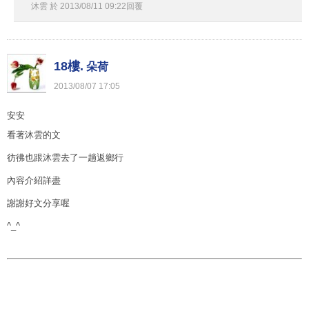
沐雲
於
2013
/
08
/
11
09
:
22
回覆
18樓.
朵荷
2013
/
08
/
07
17
:
05
安安
看著沐雲的文
彷彿也跟沐雲去了一趟返鄉行
內容介紹詳盡
謝謝好文分享喔
^_^