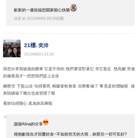
嶄新的一週祝福您闔家順心快樂
沐雲
於
2013
/
09
/
02
08
:
50
回覆
21樓.
奕沛
2013
/
08
/
23
23
:
26
與您分享我做過的纜車 它是不停的 我們要背對著它 等它靠近 墊高腳 旁邊
的服務員才一把把我們提上去坐
腳懸空 下面山谷 怕得要死 兩腿發軟無靠 但興奮極了 畢竟是初體驗呢 後
來陸續做了幾次也就習慣了喔
看妳玩得開心 真為妳高興呢
謝謝Alina的分享
很抱歉現在才回覆好友~不知前些天的大雨，妳那兒一切可安好?