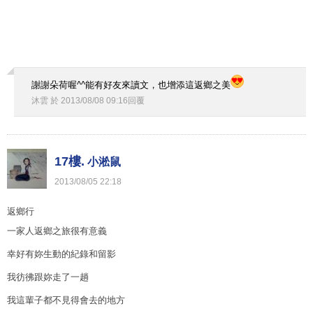
謝謝朵荷喔^^能有好友來讀文，也增添這返鄉之美
沐雲
於
2013
/
08
/
08
09
:
16
回覆
17樓.
小淞鼠
2013
/
08
/
05
22
:
18
返鄉行
一家人返鄉之旅很有意義
幸好有妳生動的紀錄和留影
我彷彿跟妳走了一趟
我這輩子都不見得會去的地方