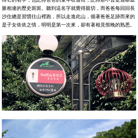
脈相連的歷史斑斑。聽到這名字就覺得親切，而爸爸每回回長
沙住總是習慣往山裡跑，所以走進此山，循著爸爸足跡而來的
是子女依依之情，明明是第一次來，卻有著相見恨晚的熟悉。