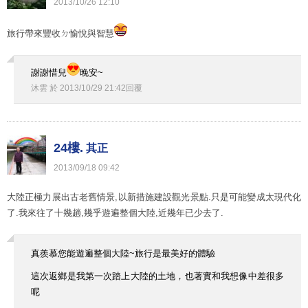
2013
/
10
/
26
12
:
10
旅行帶來豐收ㄉ愉悅與智慧
謝謝惜兒
晚安~
沐雲
於
2013
/
10
/
29
21
:
42
回覆
24樓.
其正
2013
/
09
/
18
09
:
42
大陸正極力展出古老舊情景,以新措施建設觀光景點.只是可能變成太現代化
了.我來往了十幾趟,幾乎遊遍整個大陸,近幾年已少去了.
真羨慕您能遊遍整個大陸~旅行是最美好的體驗
這次返鄉是我第一次踏上大陸的土地，也著實和我想像中差很多
呢