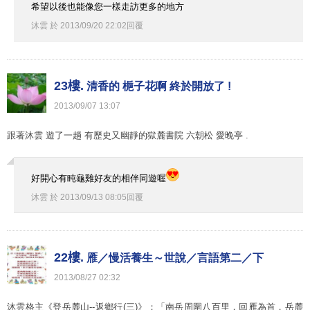
希望以後也能像您一樣走訪更多的地方
沐雲
於
2013
/
09
/
20
22
:
02
回覆
23樓.
清香的 梔子花啊 終於開放了 !
2013
/
09
/
07
13
:
07
跟著沐雲 遊了一趟 有歷史又幽靜的獄麓書院 六朝松 愛晚亭 .
好開心有盹龜雞好友的相伴同遊喔
沐雲
於
2013
/
09
/
13
08
:
05
回覆
22樓.
雁／慢活養生～世說／言語第二／下
2013
/
08
/
27
02
:
32
沐雲格主《登岳麓山--返鄉行(三)》：「南岳周圍八百里，回雁為首，岳麓