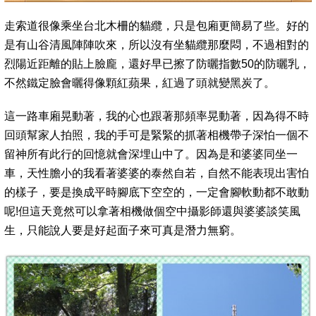
走索道很像乘坐台北木柵的貓纜，只是包廂更簡易了些。好的
是有山谷清風陣陣吹來，所以沒有坐貓纜那麼悶，不過相對的
烈陽近距離的貼上臉龐，還好早已擦了防曬指數50的防曬乳，
不然鐵定臉會曬得像顆紅蘋果，紅過了頭就變黑炭了。
這一路車廂晃動著，我的心也跟著那頻率晃動著，因為得不時
回頭幫家人拍照，我的手可是緊緊的抓著相機帶子深怕一個不
留神所有此行的回憶就會深埋山中了。因為是和婆婆同坐一
車，天性膽小的我看著婆婆的泰然自若，自然不能表現出害怕
的樣子，要是換成平時腳底下空空的，一定會腳軟動都不敢動
呢!但這天竟然可以拿著相機做個空中攝影師還與婆婆談笑風
生，只能說人要是好起面子來可真是潛力無窮。