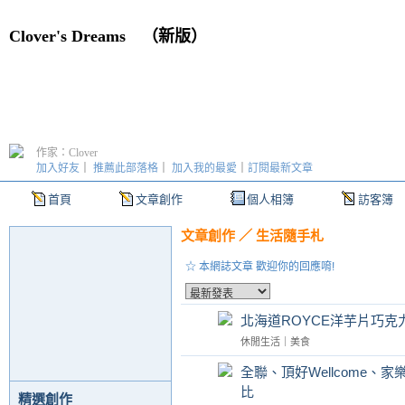
Clover's Dreams
（
新版
）
作家：Clover
加入好友
｜
推薦此部落格
｜
加入我的最愛
｜
訂閱最新文章
首頁
文章創作
個人相簿
訪客簿
文章創作
／
生活隨手札
☆ 本網誌文章 歡迎你的回應唷!
北海道ROYCE洋芋片巧克
休閒生活
｜
美食
全聯、頂好Wellcome、
比
精選創作