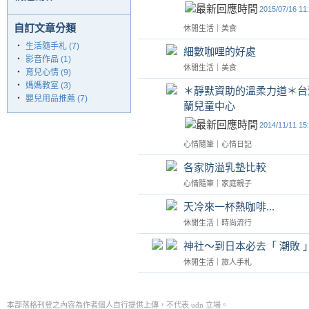
2015/07/16 11
自訂文章分類
休閒生活
｜
美食
‧
生活隨手札 (7)
細數咖哩的好處
‧
影音作品 (1)
休閒生活
｜
美食
‧
育兒心情 (9)
‧
媽媽教室 (3)
＊靜默資助的溫柔力道＊台
‧
嬰兒用品推薦 (7)
蘭兒童中心
2014/11/11 15
心情隨筆
｜
心情日記
各家防溢乳墊比較
心情隨筆
｜
家庭親子
天冷來一杯熱咖啡...
休閒生活
｜
時尚流行
神社～到日本必去「 潮敗 
休閒生活
｜
旅人手札
本部落格刊登之內容為作者個人自行提供上傳，不代表 udn 立場。