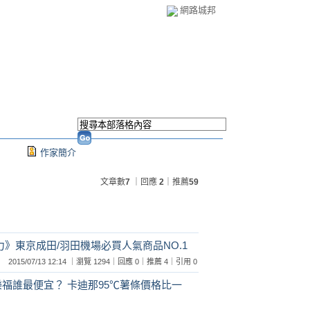
網路城邦
作家簡介
文章數
7
｜回應
2
｜推薦
59
力》東京成田/羽田機場必買人氣商品NO.1
2015/07/13 12:14 ｜瀏覽 1294｜回應 0｜推薦 4｜引用 0
家樂福誰最便宜？ 卡迪那95℃薯條價格比一